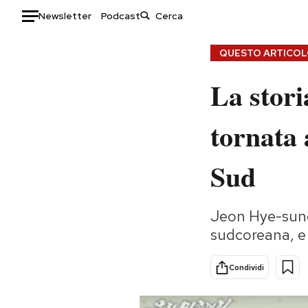
Newsletter
Podcast
Auto
QUESTO ARTICOLO
La stori
HOME
Italia
Moda
tornata 
Mondo
Libri
Politica
Consumismi
Sud
Tecnologia
Storie/Idee
Internet
Ok Boomer!
Jeon Hye-sung 
Scienza
Media
sudcoreana, e 
Cultura
Europa
Economia
Altrecose
Condividi
Sport
Mondiali calcio 2026