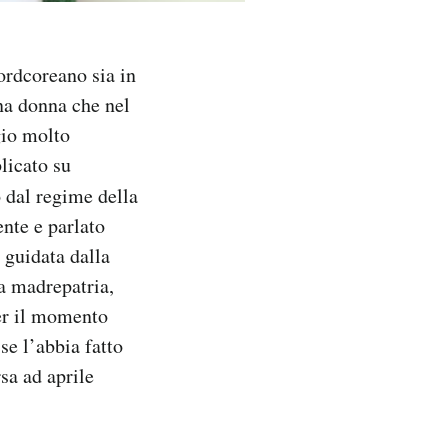
ordcoreano sia in
na donna che nel
gio molto
licato su
o dal regime della
nte e parlato
 guidata dalla
la madrepatria,
Per il momento
se l’abbia fatto
sa ad aprile