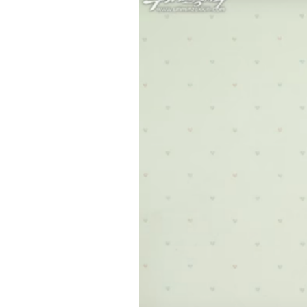
PODCAST
NEWSLETTER
I MIEI PREFERITI
SHOP
CALENDARIO
AREA PERSONALE
Area Personale
Newsletter