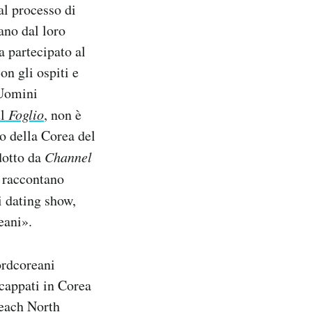
al processo di
ano dal loro
a partecipato al
n gli ospiti e
“Uomini
ul
Foglio
, non è
o della Corea del
dotto da
Channel
e raccontano
ti dating show,
eani».
ordcoreani
scappati in Corea
Teach North