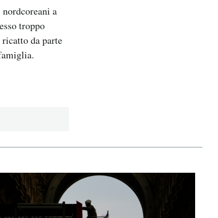
i nordcoreani a
pesso troppo
i ricatto da parte
famiglia.