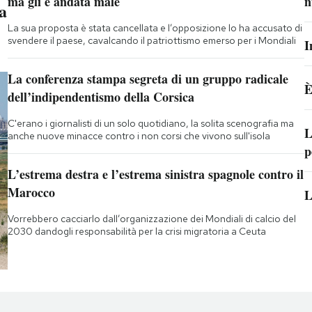
ma gli è andata male
n
a
La sua proposta è stata cancellata e l’opposizione lo ha accusato di
svendere il paese, cavalcando il patriottismo emerso per i Mondiali
I
La conferenza stampa segreta di un gruppo radicale
È
dell’indipendentismo della Corsica
C'erano i giornalisti di un solo quotidiano, la solita scenografia ma
L
anche nuove minacce contro i non corsi che vivono sull'isola
p
L’estrema destra e l’estrema sinistra spagnole contro il
Marocco
L
Vorrebbero cacciarlo dall’organizzazione dei Mondiali di calcio del
2030 dandogli responsabilità per la crisi migratoria a Ceuta