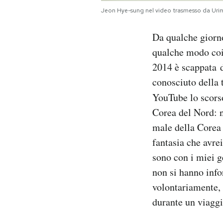
Notifiche mobile
Jeon Hye-sung nel video trasmesso da Urim
Regala il Post
Hai bisogno di aiuto?
Da qualche giorno
Esci
qualche modo coi
2014 è scappata 
conosciuto della 
YouTube lo scors
Corea del Nord: n
male della Corea 
fantasia che avre
sono con i miei g
non si hanno info
volontariamente, 
durante un viaggi