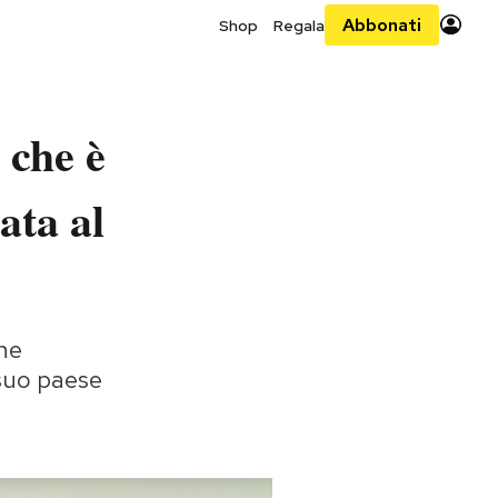
Abbonati
Shop
Regala
 che è
ata al
ne
 suo paese