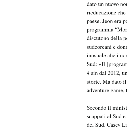
dato un nuovo nom
rieducazione che 
paese. Jeon era p
programma “Moran
discutono della p
sudcoreani e don
inusuale che i no
Sud: «Il [progr
4
sin dal 2012, un
storie. Ma dato i
adventure game, t
Secondo il minist
scappati al Sud e 
del Sud. Casey La