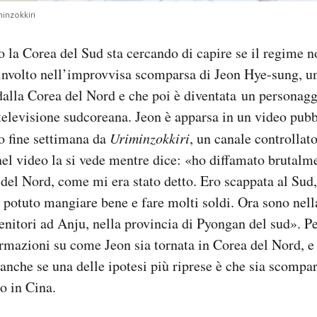
inzokkiri
 la Corea del Sud sta cercando di capire se il regime n
nvolto nell’improvvisa scomparsa di Jeon Hye-sung, u
dalla Corea del Nord e che poi è diventata un personag
televisione sudcoreana. Jeon è apparsa in un video pubb
o fine settimana da
Uriminzokkiri
, un canale controllat
el video la si vede mentre dice: «ho diffamato brutalme
del Nord, come mi era stato detto. Ero scappata al Sud,
i potuto mangiare bene e fare molti soldi. Ora sono nel
enitori ad Anju, nella provincia di Pyongan del sud». 
rmazioni su come Jeon sia tornata in Corea del Nord, e 
anche se una delle ipotesi più riprese è che sia scompar
o in Cina.