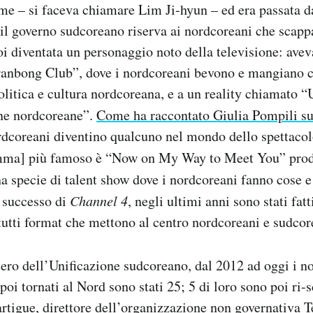
e – si faceva chiamare Lim Ji-hyun – ed era passata d
il governo sudcoreano riserva ai nordcoreani che scapp
oi diventata un personaggio noto della televisione: avev
bong Club”, dove i nordcoreani bevono e mangiano co
olitica e cultura nordcoreana, e a un reality chiamato 
ne nordcoreane”.
Come ha raccontato Giulia Pompili s
rdcoreani diventino qualcuno nel mondo dello spettacol
amma] più famoso è “Now on My Way to Meet You” pro
a specie di talent show dove i nordcoreani fanno cose 
l successo di
Channel 4
, negli ultimi anni sono stati fat
utti format che mettono al centro nordcoreani e sudcor
ero dell’Unificazione sudcoreano, dal 2012 ad oggi i n
poi tornati al Nord sono stati 25; 5 di loro sono poi ri-
rtigue, direttore dell’organizzazione non governativa 