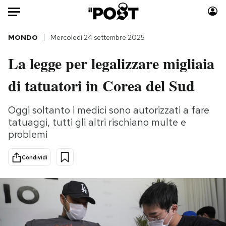
Auto
MONDO
Mercoledì 24 settembre 2025
La legge per legalizzare migliaia
HOME
di tatuatori in Corea del Sud
Italia
Moda
Mondo
Libri
Oggi soltanto i medici sono autorizzati a fare
Politica
Consumismi
tatuaggi, tutti gli altri rischiano multe e
Tecnologia
Storie/Idee
problemi
Internet
Ok Boomer!
Scienza
Media
Condividi
Cultura
Europa
Economia
Altrecose
Sport
Mondiali calcio 2026