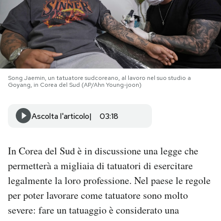
PODCAST
NEWSLETTER
Song Jaemin, un tatuatore sudcoreano, al lavoro nel suo studio a
I MIEI PREFERITI
Goyang, in Corea del Sud (AP/Ahn Young-joon)
Ascolta l'articolo
03:18
SHOP
In Corea del Sud è in discussione una legge che
CALENDARIO
permetterà a migliaia di tatuatori di esercitare
legalmente la loro professione. Nel paese le regole
AREA PERSONALE
per poter lavorare come tatuatore sono molto
Area Personale
severe: fare un tatuaggio è considerato una
Newsletter