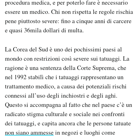
procedura medica, e per poterlo fare è necessario
Notifiche mobile
essere un medico. Chi non rispetta le regole rischia
Regala il Post
pene piuttosto severe: fino a cinque anni di carcere
Hai bisogno di aiuto?
e quasi 36mila dollari di multa.
Esci
La Corea del Sud è uno dei pochissimi paesi al
mondo con restrizioni così severe sui tatuaggi. La
ragione è una sentenza della Corte Suprema, che
nel 1992 stabilì che i tatuaggi rappresentano un
trattamento medico, a causa dei potenziali rischi
connessi all’uso degli inchiostri e degli aghi.
Questo si accompagna al fatto che nel paese c’è un
radicato stigma culturale e sociale nei confronti
dei tatuaggi, e capita ancora che le persone tatuate
non siano ammesse
in negozi e luoghi come