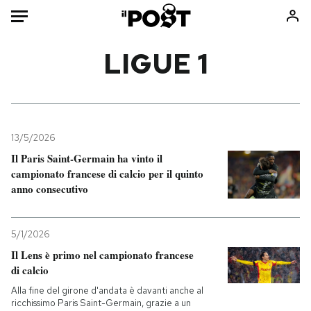
Auto
LIGUE 1
HOME
Italia
Moda
Mondo
Libri
13/5/2026
Politica
Consumismi
Il Paris Saint-Germain ha vinto il
campionato francese di calcio per il quinto
Tecnologia
Storie/Idee
anno consecutivo
Internet
Ok Boomer!
Scienza
Media
5/1/2026
Cultura
Europa
Il Lens è primo nel campionato francese
Economia
Altrecose
di calcio
Sport
Mondiali calcio 2026
Alla fine del girone d'andata è davanti anche al
ricchissimo Paris Saint-Germain, grazie a un