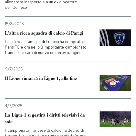
allenatore inesperto e a un ex giocatore
dell'Udinese
PODCAST
15/8/2025
L’altra ricca squadra di calcio di Parigi
NEWSLETTER
La più ricca famiglia di Francia ha comprato il
Paris FC e ora nel più importante campionato
I MIEI PREFERITI
francese ci sarà di nuovo un derby parigino
9/7/2025
SHOP
Il Lione rimarrà in Ligue 1, alla fine
CALENDARIO
4/7/2025
AREA PERSONALE
La Ligue 1 si gestirà i diritti televisivi da
sola
Entra
Il campionato francese di calcio ha deciso di
trasmettere le partite su una sua piattaforma: