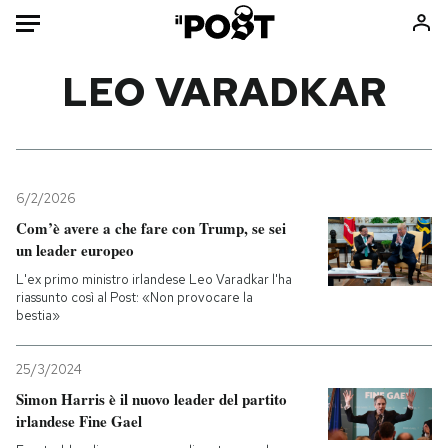
Auto
LEO VARADKAR
HOME
Italia
Moda
Mondo
Libri
6/2/2026
Politica
Consumismi
Com’è avere a che fare con Trump, se sei
un leader europeo
Tecnologia
Storie/Idee
L'ex primo ministro irlandese Leo Varadkar l'ha
Internet
Ok Boomer!
riassunto così al Post: «Non provocare la
Scienza
Media
bestia»
Cultura
Europa
Economia
Altrecose
25/3/2024
Simon Harris è il nuovo leader del partito
Sport
Mondiali calcio 2026
irlandese Fine Gael