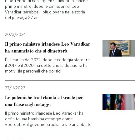
E potrebbe di conseguenza diventare anche
primo ministro, dopo le dimissioni di Leo
Varadkar: sarebbe il più giovane nella storia
PODCAST
del paese, a 37 anni
NEWSLETTER
20/3/2024
Il primo ministro irlandese Leo Varadkar
ha annunciato che si dimetterà
I MIEI PREFERITI
È in carica dal 2022, dopo esserlo già stato tra
il 2017 e il 2020: ha detto che la decisione ha
motivi sia personali che politici
SHOP
27/11/2023
CALENDARIO
Le polemiche tra Irlanda e Israele per
una frase sugli ostaggi
Il primo ministro irlandese Leo Varadkar ha
AREA PERSONALE
definito una bambina ostaggio come
«perduta»: il governo israeliano si è arrabbiato
Entra