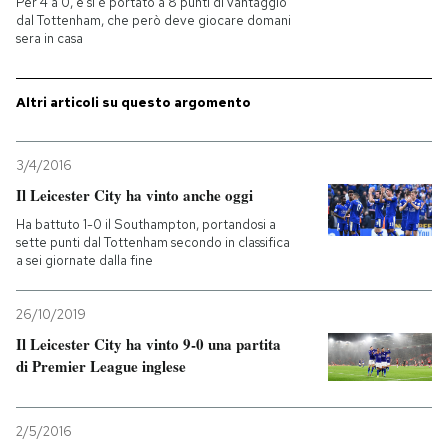
Per 4 a 0, e si è portato a 8 punti di vantaggio
dal Tottenham, che però deve giocare domani
sera in casa
PODCAST
Altri articoli su questo argomento
NEWSLETTER
3/4/2016
I MIEI PREFERITI
Il Leicester City ha vinto anche oggi
Ha battuto 1-0 il Southampton, portandosi a
SHOP
sette punti dal Tottenham secondo in classifica
a sei giornate dalla fine
CALENDARIO
26/10/2019
Il Leicester City ha vinto 9-0 una partita
di Premier League inglese
AREA PERSONALE
Entra
2/5/2016