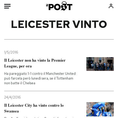
Auto
LEICESTER VINTO
HOME
Italia
Moda
Mondo
Libri
1/5/2016
Politica
Consumismi
Il Leicester non ha vinto la Premier
League, per ora
Tecnologia
Storie/Idee
Ha pareggiato 1-1 contro il Manchester United:
Internet
Ok Boomer!
può farcela però lunedì sera, se il Tottenham
Scienza
Media
non batte il Chelsea
Cultura
Europa
Economia
Altrecose
24/4/2016
Il Leicester City ha vinto contro lo
Sport
Mondiali calcio 2026
Swansea