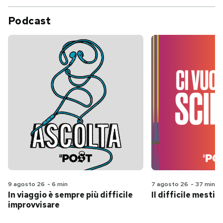
Podcast
9 agosto 26
-
6 min
7 agosto 26
-
37 min
In viaggio è sempre più difficile
Il difficile mestie
improvvisare