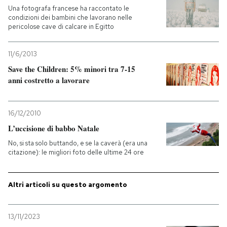
Una fotografa francese ha raccontato le
condizioni dei bambini che lavorano nelle
PODCAST
pericolose cave di calcare in Egitto
NEWSLETTER
11/6/2013
Save the Children: 5% minori tra 7-15
anni costretto a lavorare
I MIEI PREFERITI
16/12/2010
SHOP
L’uccisione di babbo Natale
No, si sta solo buttando, e se la caverà (era una
citazione): le migliori foto delle ultime 24 ore
CALENDARIO
Altri articoli su questo argomento
AREA PERSONALE
Entra
13/11/2023