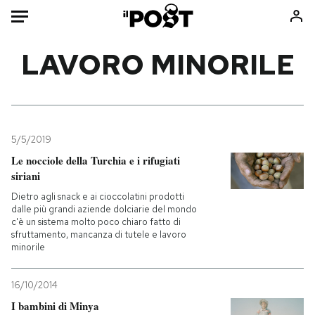
Auto
LAVORO MINORILE
HOME
Italia
Moda
Mondo
Libri
5/5/2019
Politica
Consumismi
Le nocciole della Turchia e i rifugiati
siriani
Tecnologia
Storie/Idee
Dietro agli snack e ai cioccolatini prodotti
Internet
Ok Boomer!
dalle più grandi aziende dolciarie del mondo
Scienza
Media
c'è un sistema molto poco chiaro fatto di
sfruttamento, mancanza di tutele e lavoro
Cultura
Europa
minorile
Economia
Altrecose
Sport
Mondiali calcio 2026
16/10/2014
I bambini di Minya