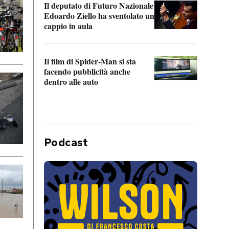
Il deputato di Futuro Nazionale
da P
Edoardo Ziello ha sventolato un
cappio in aula
La de
Franc
Il film di Spider-Man si sta
dello
facendo pubblicità anche
dentro alle auto
Podcast