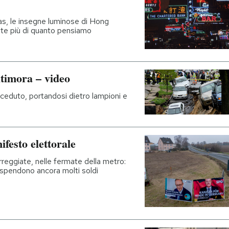
gas, le insegne luminose di Hong
ite più di quanto pensiamo
ltimora – video
a ceduto, portandosi dietro lampioni e
festo elettorale
arreggiate, nelle fermate della metro:
i spendono ancora molti soldi