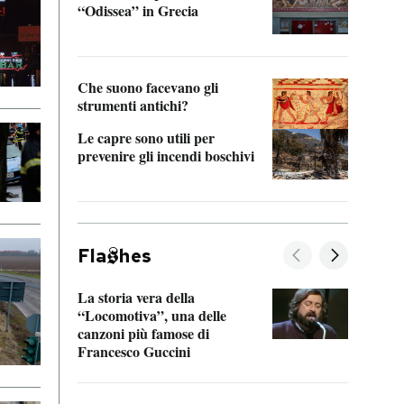
“Odissea” in Grecia
vedi 
Che suono facevano gli
strumenti antichi?
Le capre sono utili per
prevenire gli incendi boschivi
Fla
hes
La storia vera della
Il vi
“Locomotiva”, una delle
inseg
canzoni più famose di
Khers
Francesco Guccini
La pl