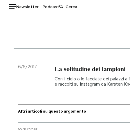
Newsletter
Podcast
Auto
HOME
Italia
Moda
Mondo
Libri
Politica
Consumismi
6/6/2017
La solitudine dei lampioni
Tecnologia
Storie/Idee
Con il cielo o le facciate dei palazzi a
Internet
Ok Boomer!
e raccolti su Instagram da Karsten Kn
Scienza
Media
Cultura
Europa
Economia
Altrecose
Altri articoli su questo argomento
Sport
Mondiali calcio 2026