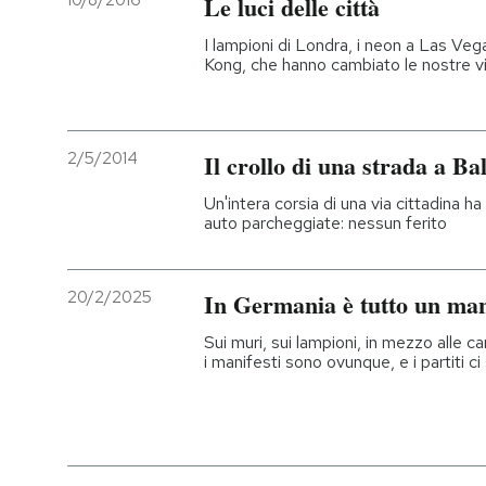
10/8/2016
Le luci delle città
PODCAST
I lampioni di Londra, i neon a Las Ve
Kong, che hanno cambiato le nostre v
NEWSLETTER
2/5/2014
Il crollo di una strada a Ba
I MIEI PREFERITI
Un'intera corsia di una via cittadina h
auto parcheggiate: nessun ferito
SHOP
20/2/2025
In Germania è tutto un mani
CALENDARIO
Sui muri, sui lampioni, in mezzo alle c
i manifesti sono ovunque, e i partiti c
AREA PERSONALE
Entra