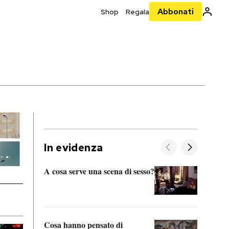
Abbonati
Shop
Regala
In evidenza
A cosa serve una scena di sesso?
La “I
bolog
Cosa hanno pensato di
Se sa