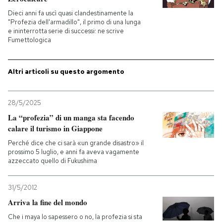
Dieci anni fa uscì quasi clandestinamente la
PODCAST
"Profezia dell'armadillo", il primo di una lunga
e ininterrotta serie di successi: ne scrive
Fumettologica
NEWSLETTER
Altri articoli su questo argomento
I MIEI PREFERITI
28/5/2025
La “profezia” di un manga sta facendo
SHOP
calare il turismo in Giappone
Perché dice che ci sarà «un grande disastro» il
CALENDARIO
prossimo 5 luglio, e anni fa aveva vagamente
azzeccato quello di Fukushima
AREA PERSONALE
31/5/2012
Arriva la fine del mondo
Entra
Che i maya lo sapessero o no, la profezia si sta