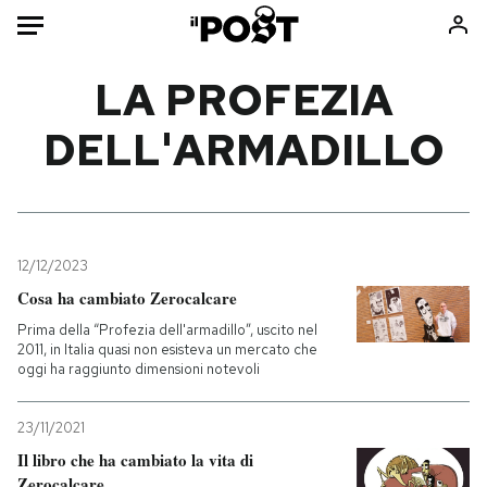
Auto
LA PROFEZIA
DELL'ARMADILLO
HOME
Italia
Moda
Mondo
Libri
Politica
Consumismi
12/12/2023
Tecnologia
Storie/Idee
Cosa ha cambiato Zerocalcare
Internet
Ok Boomer!
Prima della “Profezia dell'armadillo”, uscito nel
Scienza
Media
2011, in Italia quasi non esisteva un mercato che
oggi ha raggiunto dimensioni notevoli
Cultura
Europa
Economia
Altrecose
23/11/2021
Sport
Mondiali calcio 2026
Il libro che ha cambiato la vita di
Zerocalcare