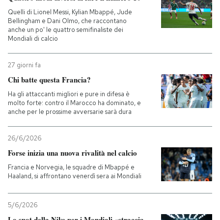
Quelli di Lionel Messi, Kylian Mbappé, Jude
PODCAST
Bellingham e Dani Olmo, che raccontano
anche un po' le quattro semifinaliste dei
Mondiali di calcio
NEWSLETTER
27 giorni fa
Chi batte questa Francia?
I MIEI PREFERITI
Ha gli attaccanti migliori e pure in difesa è
molto forte: contro il Marocco ha dominato, e
anche per le prossime avversarie sarà dura
SHOP
26/6/2026
CALENDARIO
Forse inizia una nuova rivalità nel calcio
Francia e Norvegia, le squadre di Mbappé e
Haaland, si affrontano venerdì sera ai Mondiali
AREA PERSONALE
Entra
5/6/2026
Lo spot della Nike per i Mondiali «straccia