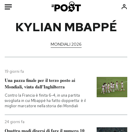
Auto
KYLIAN MBAPPÉ
HOME
MONDIALI 2026
Italia
Moda
Mondo
Libri
Politica
Consumismi
19 giorni fa
Tecnologia
Storie/Idee
Una pazza finale per il terzo posto ai
Internet
Ok Boomer!
Mondiali, vinta dall’Inghilterra
Scienza
Media
Contro la Francia è finita 6-4, in una partita
Cultura
Europa
svogliata in cui Mbappé ha fatto doppietta: è il
miglior marcatore nella storia dei Mondiali
Economia
Altrecose
Sport
Mondiali calcio 2026
24 giorni fa
Quattro modi diversi di fare il numero 10