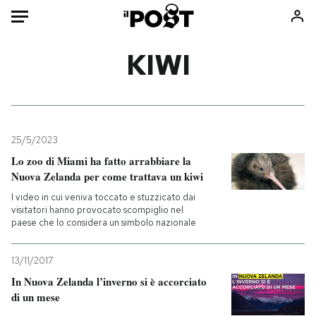
Auto
KIWI
HOME
Italia
Moda
Mondo
Libri
25/5/2023
Politica
Consumismi
Lo zoo di Miami ha fatto arrabbiare la
Nuova Zelanda per come trattava un kiwi
Tecnologia
Storie/Idee
I video in cui veniva toccato e stuzzicato dai
Internet
Ok Boomer!
visitatori hanno provocato scompiglio nel
Scienza
Media
paese che lo considera un simbolo nazionale
Cultura
Europa
Economia
Altrecose
13/11/2017
In Nuova Zelanda l’inverno si è accorciato
Sport
Mondiali calcio 2026
di un mese