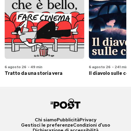
6 agosto 26
-
49 min
6 agosto 26
-
241 min
Tratto da una storia vera
Il diavolo sulle col
Chi siamo
Pubblicità
Privacy
Gestisci le preferenze
Condizioni d'uso
Dichiarazione di accessibilità