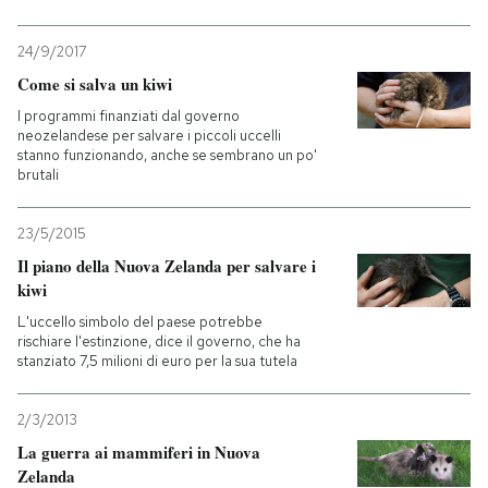
PODCAST
24/9/2017
Come si salva un kiwi
NEWSLETTER
I programmi finanziati dal governo
neozelandese per salvare i piccoli uccelli
stanno funzionando, anche se sembrano un po'
brutali
I MIEI PREFERITI
23/5/2015
SHOP
Il piano della Nuova Zelanda per salvare i
kiwi
L'uccello simbolo del paese potrebbe
CALENDARIO
rischiare l'estinzione, dice il governo, che ha
stanziato 7,5 milioni di euro per la sua tutela
AREA PERSONALE
2/3/2013
Entra
La guerra ai mammiferi in Nuova
Zelanda