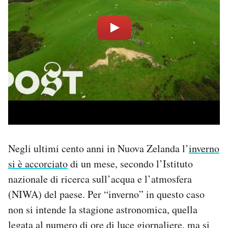
PODCAST
NEWSLETTER
I MIEI PREFERITI
SHOP
Negli ultimi cento anni in Nuova Zelanda l’
inverno
CALENDARIO
si è accorciato
di un mese, secondo l’Istituto
nazionale di ricerca sull’acqua e l’atmosfera
AREA PERSONALE
(NIWA) del paese. Per “inverno” in questo caso
non si intende la stagione astronomica, quella
Area Personale
legata al numero di ore di luce giornaliere, ma si
Newsletter