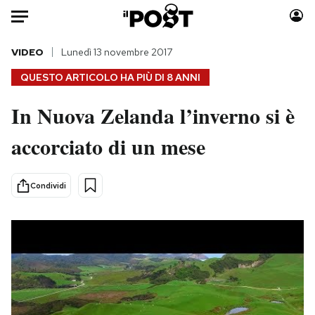
Auto
VIDEO
Lunedì 13 novembre 2017
QUESTO ARTICOLO HA PIÙ DI
8 ANNI
HOME
In Nuova Zelanda l’inverno si è
Italia
Moda
accorciato di un mese
Mondo
Libri
Politica
Consumismi
Tecnologia
Storie/Idee
Condividi
Internet
Ok Boomer!
Scienza
Media
Cultura
Europa
Economia
Altrecose
Sport
Mondiali calcio 2026