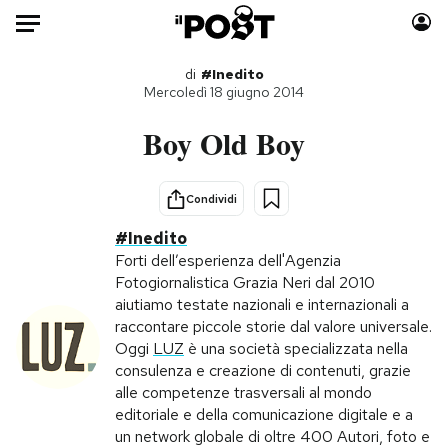
Auto
di
#Inedito
Mercoledì 18 giugno 2014
HOME
Boy Old Boy
Italia
Moda
Mondo
Libri
Condividi
Politica
Consumismi
#Inedito
Tecnologia
Storie/Idee
Forti dell’esperienza dell'Agenzia
Fotogiornalistica Grazia Neri dal 2010
Internet
Ok Boomer!
aiutiamo testate nazionali e internazionali a
Scienza
Media
raccontare piccole storie dal valore universale.
Cultura
Europa
Oggi
LUZ
è una società specializzata nella
consulenza e creazione di contenuti, grazie
Economia
Altrecose
alle competenze trasversali al mondo
Sport
Mondiali calcio 2026
editoriale e della comunicazione digitale e a
un network globale di oltre 400 Autori, foto e