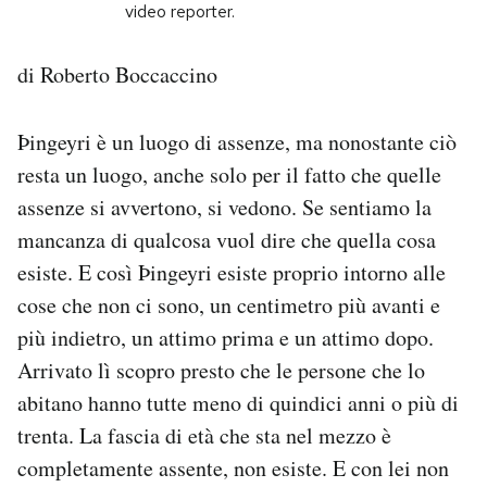
video reporter.
PODCAST
di Roberto Boccaccino
NEWSLETTER
Þingeyri è un luogo di assenze, ma nonostante ciò
resta un luogo, anche solo per il fatto che quelle
I MIEI PREFERITI
assenze si avvertono, si vedono. Se sentiamo la
mancanza di qualcosa vuol dire che quella cosa
SHOP
esiste. E così Þingeyri esiste proprio intorno alle
cose che non ci sono, un centimetro più avanti e
CALENDARIO
più indietro, un attimo prima e un attimo dopo.
Arrivato lì scopro presto che le persone che lo
abitano hanno tutte meno di quindici anni o più di
AREA PERSONALE
trenta. La fascia di età che sta nel mezzo è
Area Personale
completamente assente, non esiste. E con lei non
Newsletter