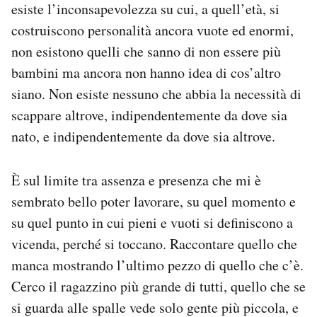
esiste l’inconsapevolezza su cui, a quell’età, si
Notifiche mobile
costruiscono personalità ancora vuote ed enormi,
Regala il Post
Hai bisogno di aiuto?
non esistono quelli che sanno di non essere più
Esci
bambini ma ancora non hanno idea di cos’altro
siano. Non esiste nessuno che abbia la necessità di
scappare altrove, indipendentemente da dove sia
nato, e indipendentemente da dove sia altrove.
È sul limite tra assenza e presenza che mi è
sembrato bello poter lavorare, su quel momento e
su quel punto in cui pieni e vuoti si definiscono a
vicenda, perché si toccano. Raccontare quello che
manca mostrando l’ultimo pezzo di quello che c’è.
Cerco il ragazzino più grande di tutti, quello che se
si guarda alle spalle vede solo gente più piccola, e