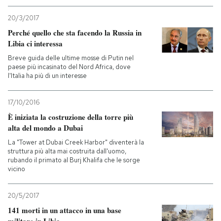
20/3/2017
PODCAST
Perché quello che sta facendo la Russia in
Libia ci interessa
NEWSLETTER
Breve guida delle ultime mosse di Putin nel
paese più incasinato del Nord Africa, dove
l'Italia ha più di un interesse
I MIEI PREFERITI
17/10/2016
È iniziata la costruzione della torre più
SHOP
alta del mondo a Dubai
La "Tower at Dubai Creek Harbor" diventerà la
CALENDARIO
struttura più alta mai costruita dall'uomo,
rubando il primato al Burj Khalifa che le sorge
vicino
AREA PERSONALE
20/5/2017
Entra
141 morti in un attacco in una base