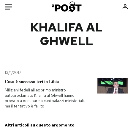
Auto
KHALIFA AL
GHWELL
HOME
Italia
Moda
Mondo
Libri
Politica
Consumismi
13/1/2017
Tecnologia
Storie/Idee
Cosa è successo ieri in Libia
Internet
Ok Boomer!
Miliziani fedeli all'ex primo ministro
Scienza
Media
autoproclamato Khalifa al Ghwell hanno
provato a occupare alcuni palazzi ministeriali,
Cultura
Europa
ma il tentativo è fallito
Economia
Altrecose
Sport
Mondiali calcio 2026
Altri articoli su questo argomento