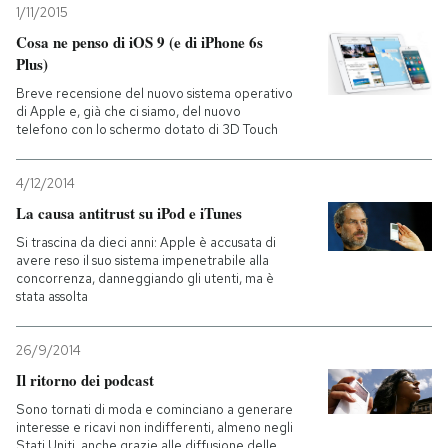
1/11/2015
Cosa ne penso di iOS 9 (e di iPhone 6s
PODCAST
Plus)
Breve recensione del nuovo sistema operativo
NEWSLETTER
di Apple e, già che ci siamo, del nuovo
telefono con lo schermo dotato di 3D Touch
I MIEI PREFERITI
4/12/2014
La causa antitrust su iPod e iTunes
SHOP
Si trascina da dieci anni: Apple è accusata di
avere reso il suo sistema impenetrabile alla
concorrenza, danneggiando gli utenti, ma è
stata assolta
CALENDARIO
26/9/2014
AREA PERSONALE
Il ritorno dei podcast
Sono tornati di moda e cominciano a generare
Entra
interesse e ricavi non indifferenti, almeno negli
Stati Uniti, anche grazie alle diffusione delle