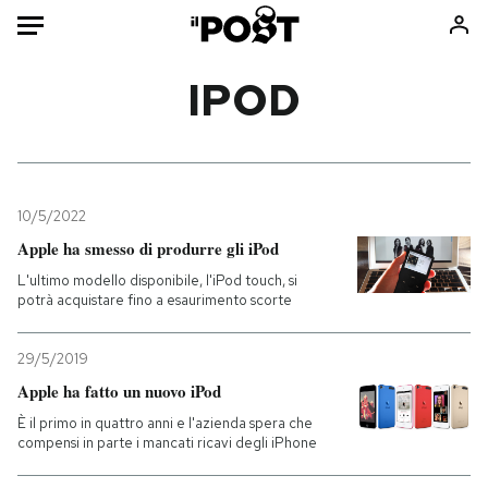
Auto
IPOD
HOME
Italia
Moda
Mondo
Libri
10/5/2022
Politica
Consumismi
Apple ha smesso di produrre gli iPod
Tecnologia
Storie/Idee
L'ultimo modello disponibile, l'iPod touch, si
potrà acquistare fino a esaurimento scorte
Internet
Ok Boomer!
Scienza
Media
29/5/2019
Cultura
Europa
Apple ha fatto un nuovo iPod
Economia
Altrecose
È il primo in quattro anni e l'azienda spera che
Sport
Mondiali calcio 2026
compensi in parte i mancati ricavi degli iPhone