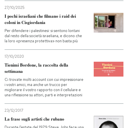
27/10/2025
I pochi israeliani che filmano i raid dei
coloni in Cisgiordania
Per difendere i palestinesi: si sentono lontani
dal resto della società israeliana, e dicono che
la loro «presenza protettiva» non basta più
17/10/2020
Tienimi Bordone, la raccolta della
settimana
Ci trovate molti account con cui impressionare
i vostri amici, ma anche un trucco per
migliorare il vostro rapporto con il cellulare e
una riflessione su attori, parti e interpretazioni
23/12/2017
La frase sugli artisti che rubano
Durante l’estate del 1979 Steve Jobs fece una