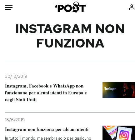
Auto
INSTAGRAM NON
FUNZIONA
HOME
Italia
Moda
Mondo
Libri
Politica
Consumismi
30/10/2019
Tecnologia
Storie/Idee
Instagram, Facebook e WhatsApp non
Internet
Ok Boomer!
funzionano per alcuni utenti in Europa e
Scienza
Media
negli Stati Uniti
Cultura
Europa
Economia
Altrecose
18/6/2019
Sport
Mondiali calcio 2026
Instagram non funziona per alcuni utenti
In tutto il mondo, ma sembra solo per qualcuno