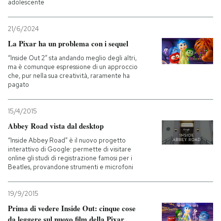
adolescente
21/6/2024
La Pixar ha un problema con i sequel
“Inside Out 2” sta andando meglio degli altri,
ma è comunque espressione di un approccio
che, pur nella sua creatività, raramente ha
pagato
15/4/2015
Abbey Road vista dal desktop
“Inside Abbey Road” è il nuovo progetto
interattivo di Google: permette di visitare
online gli studi di registrazione famosi per i
Beatles, provandone strumenti e microfoni
19/9/2015
Prima di vedere Inside Out: cinque cose
da leggere sul nuovo film della Pixar