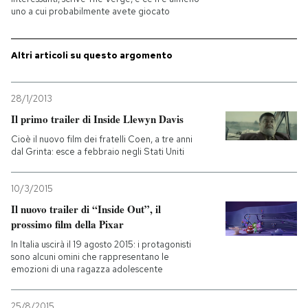
uno a cui probabilmente avete giocato
PODCAST
Altri articoli su questo argomento
NEWSLETTER
28/1/2013
Il primo trailer di Inside Llewyn Davis
I MIEI PREFERITI
Cioè il nuovo film dei fratelli Coen, a tre anni
dal Grinta: esce a febbraio negli Stati Uniti
SHOP
10/3/2015
Il nuovo trailer di “Inside Out”, il
CALENDARIO
prossimo film della Pixar
In Italia uscirà il 19 agosto 2015: i protagonisti
AREA PERSONALE
sono alcuni omini che rappresentano le
emozioni di una ragazza adolescente
Entra
25/8/2015