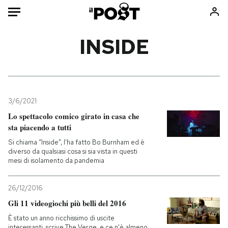
Auto
INSIDE
HOME
Italia
Moda
Mondo
Libri
3/6/2021
Politica
Consumismi
Lo spettacolo comico girato in casa che
sta piacendo a tutti
Tecnologia
Storie/Idee
Si chiama “Inside”, l'ha fatto Bo Burnham ed è
Internet
Ok Boomer!
diverso da qualsiasi cosa si sia vista in questi
Scienza
Media
mesi di isolamento da pandemia
Cultura
Europa
Economia
Altrecose
26/12/2016
Gli 11 videogiochi più belli del 2016
Sport
Mondiali calcio 2026
È stato un anno ricchissimo di uscite
interessanti, scrive The Verge, e ce n'è almeno