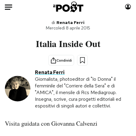
Auto
di
Renata Ferri
Mercoledì 8 aprile 2015
HOME
Italia Inside Out
Italia
Moda
Mondo
Libri
Condividi
Politica
Consumismi
Renata Ferri
Tecnologia
Storie/Idee
Giornalista, photoeditor di "Io Donna" il
femminile del "Corriere della Sera" e di
Internet
Ok Boomer!
"AMICA", il mensile di Rcs Mediagroup.
Scienza
Media
Insegna, scrive, cura progetti editoriali ed
Cultura
Europa
espositivi di singoli autori e collettivi.
Economia
Altrecose
Sport
Mondiali calcio 2026
Visita guidata con Giovanna Calvenzi