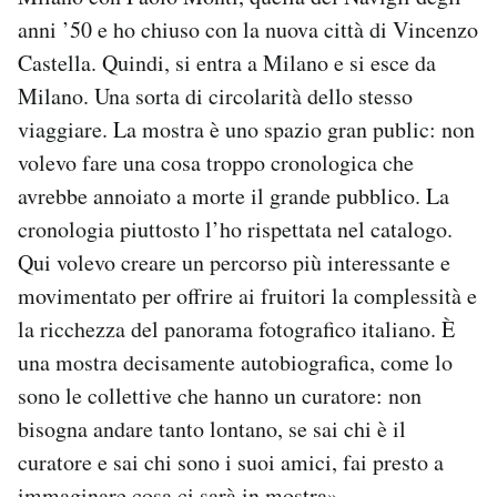
Notifiche mobile
anni ’50 e ho chiuso con la nuova città di Vincenzo
Regala il Post
Castella. Quindi, si entra a Milano e si esce da
Hai bisogno di aiuto?
Milano. Una sorta di circolarità dello stesso
Esci
viaggiare. La mostra è uno spazio gran public: non
volevo fare una cosa troppo cronologica che
avrebbe annoiato a morte il grande pubblico. La
cronologia piuttosto l’ho rispettata nel catalogo.
Qui volevo creare un percorso più interessante e
movimentato per offrire ai fruitori la complessità e
la ricchezza del panorama fotografico italiano. È
una mostra decisamente autobiografica, come lo
sono le collettive che hanno un curatore: non
bisogna andare tanto lontano, se sai chi è il
curatore e sai chi sono i suoi amici, fai presto a
immaginare cosa ci sarà in mostra».