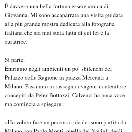
È davvero una bella fortuna essere amica di
PODCAST
Giovanna. Mi sono accaparrata una visita guidata
alla più grande mostra dedicata alla fotografia
italiana che sia mai stata fatta di cui lei è la
NEWSLETTER
curatrice.
I MIEI PREFERITI
Si parte.
Entriamo negli ambienti un po’ sbilenchi del
SHOP
Palazzo della Ragione in piazza Mercanti a
Milano. Passiamo in rassegna i vagoni-contenitore
CALENDARIO
concepiti da Peter Bottazzi, Calvenzi ha poca voce
ma comincia a spiegare:
AREA PERSONALE
«Ho voluto fare un percorso ideale: sono partita da
Area Personale
Newsletter
Milano con Paolo Monti, quella dei Navigli degli