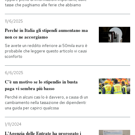
tasse che paghiamo alle ferie che abbiamo
PODCAST
11/6/2025
Perché in Italia gli stipendi aumentano ma
NEWSLETTER
non ce ne accorgiamo
Se avete un reddito inferiore ai 50mila euro è
probabile che leggere questo articolo vi causi
I MIEI PREFERITI
sconforto
SHOP
6/6/2025
C’è un motivo se lo stipendio in busta
paga vi sembra più basso
CALENDARIO
Perché in alcuni casi lo è davvero, a causa di un
cambiamento nella tassazione dei dipendenti:
una guida per capirci qualcosa
AREA PERSONALE
Entra
1/11/2024
L’Agenzia delle Entrate ha prorogato i