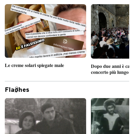
Le creme solari spiegate male
Dopo due anni è camb
concerto più lungo d
Fla
hes