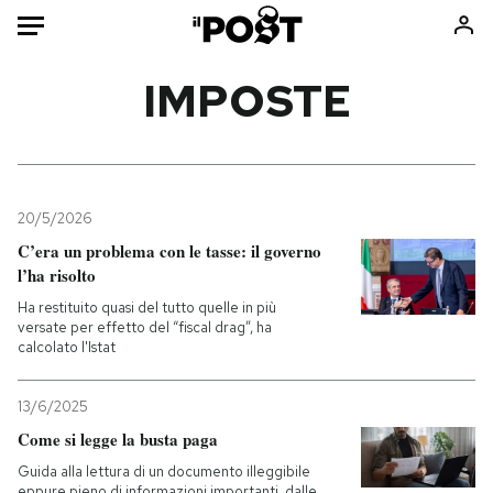
Auto
IMPOSTE
HOME
Italia
Moda
Mondo
Libri
20/5/2026
Politica
Consumismi
C’era un problema con le tasse: il governo
l’ha risolto
Tecnologia
Storie/Idee
Ha restituito quasi del tutto quelle in più
Internet
Ok Boomer!
versate per effetto del “fiscal drag”, ha
Scienza
Media
calcolato l'Istat
Cultura
Europa
Economia
Altrecose
13/6/2025
Come si legge la busta paga
Sport
Mondiali calcio 2026
Guida alla lettura di un documento illeggibile
eppure pieno di informazioni importanti, dalle