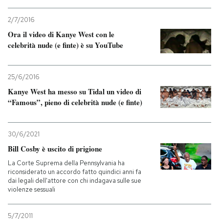
PODCAST
2/7/2016
Ora il video di Kanye West con le
celebrità nude (e finte) è su YouTube
NEWSLETTER
25/6/2016
I MIEI PREFERITI
Kanye West ha messo su Tidal un video di
“Famous”, pieno di celebrità nude (e finte)
SHOP
30/6/2021
Bill Cosby è uscito di prigione
CALENDARIO
La Corte Suprema della Pennsylvania ha
riconsiderato un accordo fatto quindici anni fa
AREA PERSONALE
dai legali dell'attore con chi indagava sulle sue
violenze sessuali
Entra
5/7/2011