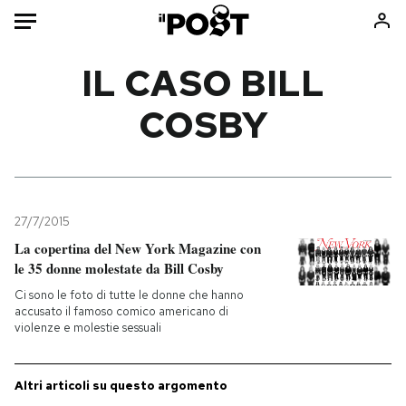
Auto
IL CASO BILL
COSBY
HOME
Italia
Moda
Mondo
Libri
Politica
Consumismi
27/7/2015
Tecnologia
Storie/Idee
La copertina del New York Magazine con
Internet
Ok Boomer!
le 35 donne molestate da Bill Cosby
Scienza
Media
Ci sono le foto di tutte le donne che hanno
Cultura
Europa
accusato il famoso comico americano di
violenze e molestie sessuali
Economia
Altrecose
Sport
Mondiali calcio 2026
Altri articoli su questo argomento