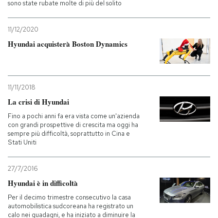
sono state rubate molte di più del solito
PODCAST
11/12/2020
Hyundai acquisterà Boston Dynamics
NEWSLETTER
I MIEI PREFERITI
11/11/2018
La crisi di Hyundai
SHOP
Fino a pochi anni fa era vista come un'azienda
con grandi prospettive di crescita ma oggi ha
sempre più difficoltà, soprattutto in Cina e
Stati Uniti
CALENDARIO
27/7/2016
AREA PERSONALE
Hyundai è in difficoltà
Per il decimo trimestre consecutivo la casa
Entra
automobilistica sudcoreana ha registrato un
calo nei guadagni, e ha iniziato a diminuire la