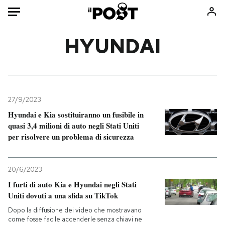
Auto
HYUNDAI
HOME
Italia
Moda
Mondo
Libri
27/9/2023
Politica
Consumismi
Hyundai e Kia sostituiranno un fusibile in
quasi 3,4 milioni di auto negli Stati Uniti
Tecnologia
Storie/Idee
per risolvere un problema di sicurezza
Internet
Ok Boomer!
Scienza
Media
20/6/2023
Cultura
Europa
I furti di auto Kia e Hyundai negli Stati
Economia
Altrecose
Uniti dovuti a una sfida su TikTok
Sport
Mondiali calcio 2026
Dopo la diffusione dei video che mostravano
come fosse facile accenderle senza chiavi ne