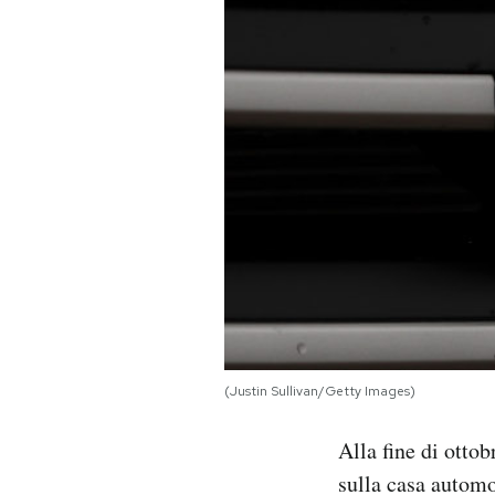
PODCAST
NEWSLETTER
I MIEI PREFERITI
SHOP
CALENDARIO
(Justin Sullivan/Getty Images)
AREA PERSONALE
Alla fine di otto
Area Personale
sulla casa automo
Newsletter