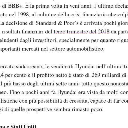
o di BBB+. È la prima volta in vent’anni: l’ultimo decl
to nel 1998, al culmine della crisi finanziaria che colp
 La decisione di Standard & Poor’s è arrivata pochi gior
risultati finanziari del
terzo trimestre del 2018
da part
eludenti dagli investitori, specialmente per quanto rigu
importanti mercati nel settore automobilistico.
mercato sudcoreano, le vendite di Hyundai nell’ultimo t
4 per cento e il profitto netto è stato di 269 miliardi d
il più basso degli ultimi sette anni: tutto questo nonost
eo. Fino a pochi anni fa Hyundai era vista da molti co
istiche con più possibilità di crescita, capace di far c
gi di quelle prospettive sembra rimasto poco.
na e Stati Uniti