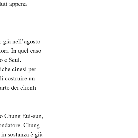
duti appena
: già nell’agosto
tori. In quel caso
o e Seul.
iche cinesi per
di costruire un
rte dei clienti
rgo Chung Eui-sun,
fondatore. Chung
in sostanza è già