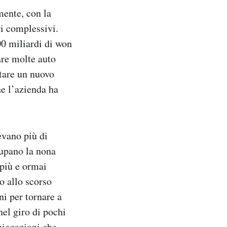
mente, con la
ri complessivi.
500 miliardi di won
are molte auto
tare un nuovo
he l’azienda ha
vano più di
cupano la nona
 più e ormai
o allo scorso
ni per tornare a
el giro di pochi
piegazioni che