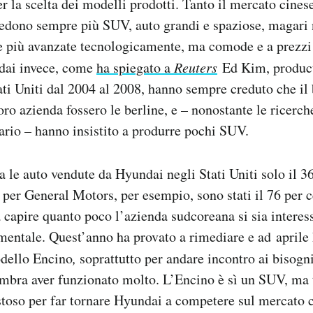
r la scelta dei modelli prodotti. Tanto il mercato cines
iedono sempre più SUV, auto grandi e spaziose, magari 
e più avanzate tecnologicamente, ma comode e a prezzi
ndai invece, come
ha spiegato a
Reuters
Ed Kim, produc
ti Uniti dal 2004 al 2008, hanno sempre creduto che il
loro azienda fossero le berline, e – nonostante le ricerc
rario – hanno insistito a produrre pochi SUV.
a le auto vendute da Hyundai negli Stati Uniti solo il 3
per General Motors, per esempio, sono stati il 76 per c
 capire quanto poco l’azienda sudcoreana si sia interess
entale. Quest’anno ha provato a rimediare e ad aprile 
dello Encino
,
soprattutto per andare incontro ai bisogni
embra aver funzionato molto. L’Encino è sì un SUV, ma 
toso per far tornare Hyundai a competere sul mercato c