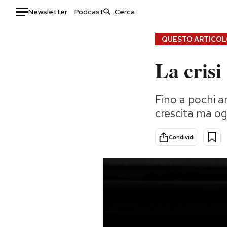
Newsletter
Podcast
Auto
QUESTO ARTICOLO
La crisi
HOME
Italia
Moda
Fino a pochi a
Mondo
Libri
crescita ma ogg
Politica
Consumismi
Tecnologia
Storie/Idee
Condividi
Internet
Ok Boomer!
Scienza
Media
Cultura
Europa
Economia
Altrecose
Sport
Mondiali calcio 2026