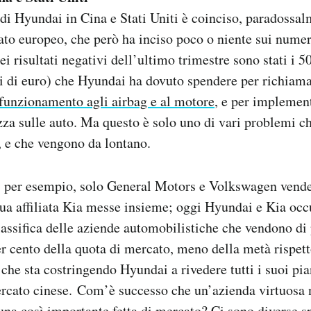
e di Hyundai in Cina e Stati Uniti è coinciso, paradossal
ato europeo, che però ha inciso poco o niente sui nume
i risultati negativi dell’ultimo trimestre sono stati i 
i di euro) che Hyundai ha dovuto spendere per richiam
 funzionamento agli airbag e al motore
, e per implemen
zza sulle auto. Ma questo è solo uno di vari problemi c
, e che vengono da lontano.
, per esempio, solo General Motors e Volkswagen vende
ua affiliata Kia messe insieme; oggi Hyundai e Kia oc
lassifica delle aziende automobilistiche che vendono di
er cento della quota di mercato, meno della metà rispett
 che sta costringendo Hyundai a rivedere tutti i suoi pia
rcato cinese. Com’è successo che un’azienda virtuosa n
una così importante fetta di mercato? Ci sono diverse s