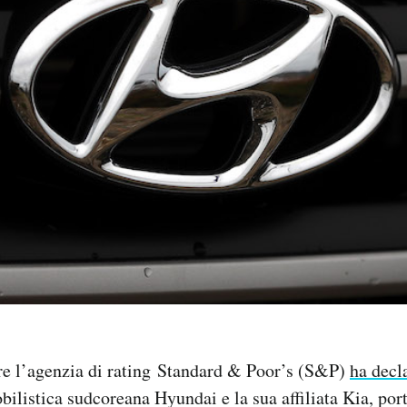
bre l’agenzia di rating Standard & Poor’s (S&P)
ha decl
bilistica sudcoreana Hyundai e la sua affiliata Kia, por