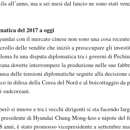
la all’anno, ma a sei mesi dal lancio ne sono stati ven
omatica del 2017 a oggi
Hyundai con il mercato cinese non sono una cosa recente
crollo delle vendite che iniziò a preoccupare gli investi
blema fu una disputa diplomatica tra i governi di Pechin
ana dovette interrompere la produzione nelle sue fabbr
causa delle tensioni diplomatiche seguite alla decisione 
co in difesa della Corea del Nord e al boicottaggio da pa
ti sudcoreani.
però si muove e tra i vecchi dirigenti si sta facendo la
ale presidente di Hyundai Chung Mong-koo e nipote del 
8 anni, è stato promosso vicepresidente a settembre ma 