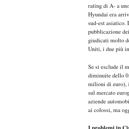
rating di A- a un
Notifiche mobile
Regala il Post
Hyundai era arriva
Hai bisogno di aiuto?
sud-est asiatico.
Esci
pubblicazione dei 
giudicati molto d
Uniti, i due più 
Se si esclude il 
diminuite dello 0,
milioni di euro), 
sul mercato europ
aziende automobil
ai colossi, ma og
I problemi in Ci