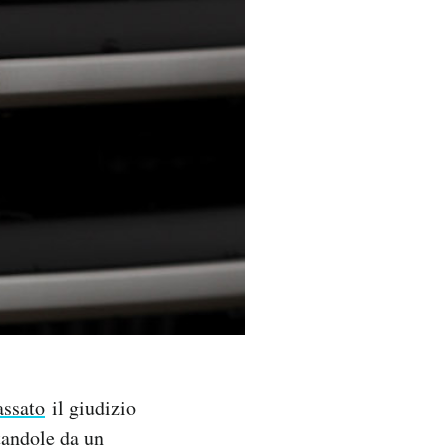
assato
il giudizio
tandole da un