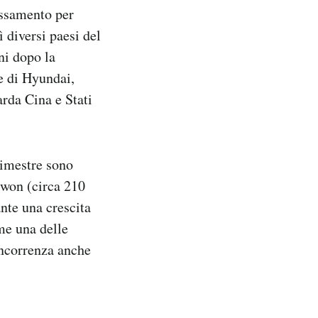
assamento per
ì diversi paesi del
ni dopo la
e di Hyundai,
arda Cina e Stati
rimestre sono
i won (circa 210
ante una crescita
me una delle
oncorrenza anche