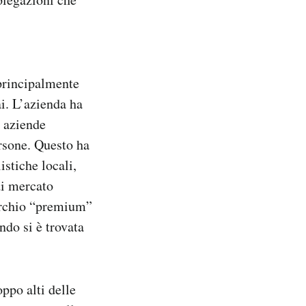
 principalmente
ai. L’azienda ha
i aziende
rsone. Questo ha
stiche locali,
di mercato
archio “premium”
ndo si è trovata
oppo alti delle