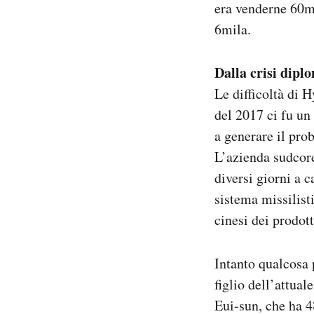
era venderne 60mi
6mila.
Dalla crisi dipl
Le difficoltà di 
del 2017 ci fu un 
a generare il pro
L’azienda sudcore
diversi giorni a 
sistema missilisti
cinesi dei prodot
Intanto qualcosa 
figlio dell’attu
Eui-sun, che ha 4