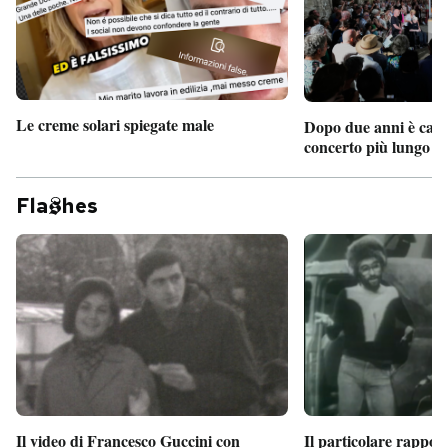
Le creme solari spiegate male
Dopo due anni è camb
concerto più lungo d
Fla
hes
Il particolare rappor
Il video di Francesco Guccini con