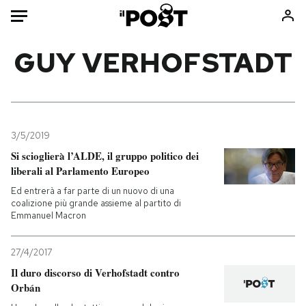
Auto
GUY VERHOFSTADT
HOME
Italia
Moda
Mondo
Libri
3/5/2019
Politica
Consumismi
Si scioglierà l’ALDE, il gruppo politico dei
liberali al Parlamento Europeo
Tecnologia
Storie/Idee
Ed entrerà a far parte di un nuovo di una
Internet
Ok Boomer!
coalizione più grande assieme al partito di
Scienza
Media
Emmanuel Macron
Cultura
Europa
Economia
Altrecose
27/4/2017
Il duro discorso di Verhofstadt contro
Sport
Mondiali calcio 2026
Orbán