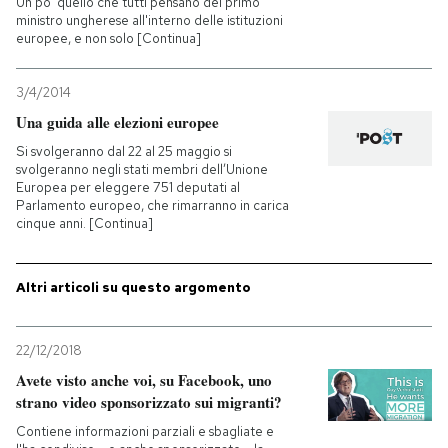
Un po' quello che tutti pensano del primo
ministro ungherese all'interno delle istituzioni
europee, e non solo [Continua]
PODCAST
3/4/2014
NEWSLETTER
Una guida alle elezioni europee
Si svolgeranno dal 22 al 25 maggio si
svolgeranno negli stati membri dell’Unione
I MIEI PREFERITI
Europea per eleggere 751 deputati al
Parlamento europeo, che rimarranno in carica
cinque anni. [Continua]
SHOP
Altri articoli su questo argomento
CALENDARIO
22/12/2018
AREA PERSONALE
Avete visto anche voi, su Facebook, uno
strano video sponsorizzato sui migranti?
Entra
Contiene informazioni parziali e sbagliate e