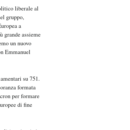
itico liberale al
el gruppo,
Europea a
più grande assieme
remo un nuovo
 con Emmanuel
lamentari su 751.
ioranza formata
Macron per formare
uropee di fine