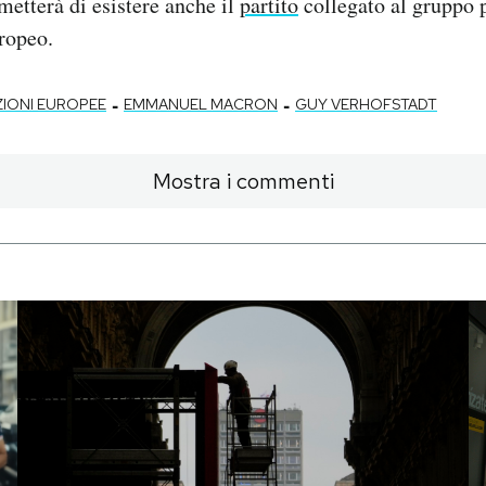
metterà di esistere anche il
partito
collegato al gruppo p
ropeo.
-
-
ZIONI EUROPEE
EMMANUEL MACRON
GUY VERHOFSTADT
Mostra i commenti