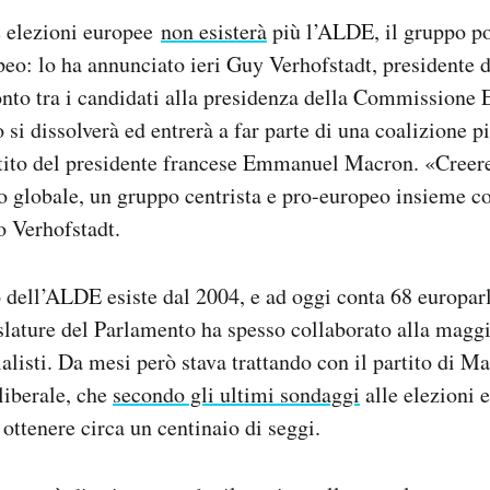
 elezioni europee
non esisterà
più l’ALDE, il gruppo pol
o: lo ha annunciato ieri Guy Verhofstadt, presidente d
nto tra i candidati alla presidenza della Commissione 
o si dissolverà ed entrerà a far parte di una coalizione 
partito del presidente francese Emmanuel Macron. «Cree
o globale, un gruppo centrista e pro-europeo insieme
o Verhofstadt.
o dell’ALDE esiste dal 2004, e ad oggi conta 68 europar
slature del Parlamento ha spesso collaborato alla magg
ialisti. Da mesi però stava trattando con il partito di 
liberale, che
secondo gli ultimi sondaggi
alle elezioni e
ttenere circa un centinaio di seggi.