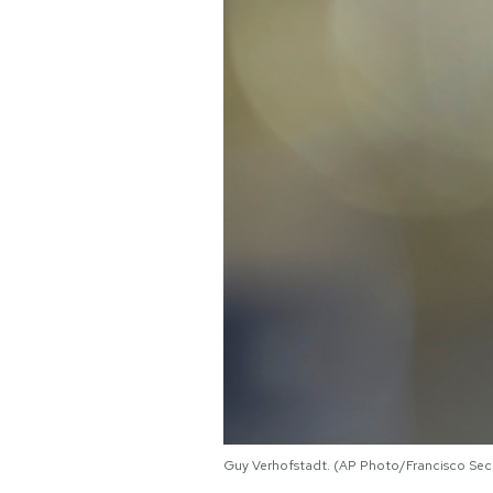
PODCAST
NEWSLETTER
I MIEI PREFERITI
SHOP
CALENDARIO
AREA PERSONALE
Area Personale
Guy Verhofstadt. (AP Photo/Francisco Sec
Newsletter