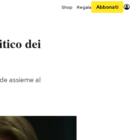
Abbonati
Shop
Regala
tico dei
nde assieme al