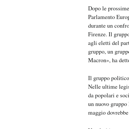
Notifiche mobile
Dopo le prossime
Regala il Post
Parlamento Europe
Hai bisogno di aiuto?
durante un confro
Esci
Firenze. Il grupp
agli eletti del 
gruppo, un grupp
Macron», ha dett
Il gruppo politic
Nelle ultime legi
da popolari e soc
un nuovo gruppo 
maggio dovrebbe o