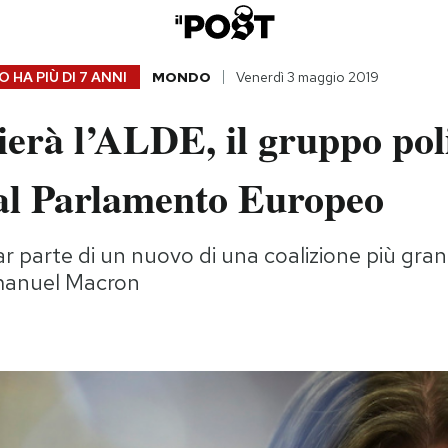
 HA PIÙ DI
7 ANNI
MONDO
Venerdì 3 maggio 2019
lierà l’ALDE, il gruppo poli
 al Parlamento Europeo
ar parte di un nuovo di una coalizione più gra
manuel Macron