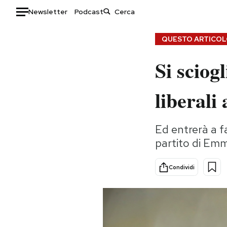
Newsletter
Podcast
Auto
QUESTO ARTICOLO
Si sciog
HOME
Italia
Moda
liberali
Mondo
Libri
Politica
Consumismi
Ed entrerà a f
Tecnologia
Storie/Idee
partito di Em
Internet
Ok Boomer!
Scienza
Media
Condividi
Cultura
Europa
Economia
Altrecose
Sport
Mondiali calcio 2026