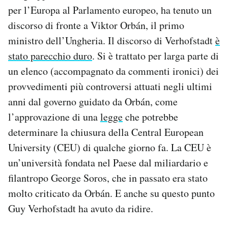
per l’Europa al Parlamento europeo, ha tenuto un
PODCAST
discorso di fronte a Viktor Orbán, il primo
ministro dell’Ungheria. Il discorso di Verhofstadt
è
stato parecchio duro
. Si è trattato per larga parte di
NEWSLETTER
un elenco (accompagnato da commenti ironici) dei
provvedimenti più controversi attuati negli ultimi
I MIEI PREFERITI
anni dal governo guidato da Orbán, come
l’approvazione di una
legge
che potrebbe
SHOP
determinare la chiusura della Central European
University (CEU) di qualche giorno fa. La CEU è
CALENDARIO
un’università fondata nel Paese dal miliardario e
filantropo George Soros, che in passato era stato
AREA PERSONALE
molto criticato da Orbán. E anche su questo punto
Guy Verhofstadt ha avuto da ridire.
Area Personale
Newsletter