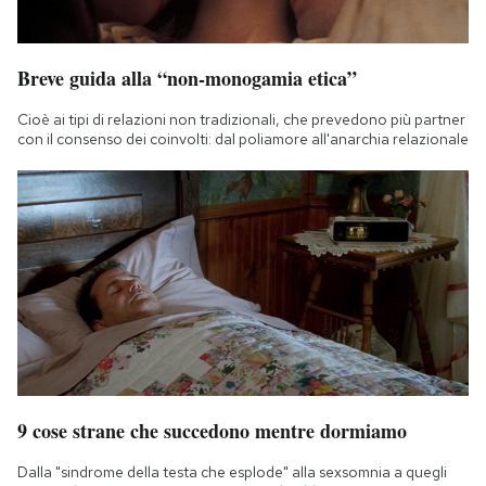
Breve guida alla “non-monogamia etica”
Cioè ai tipi di relazioni non tradizionali, che prevedono più partner
con il consenso dei coinvolti: dal poliamore all'anarchia relazionale
9 cose strane che succedono mentre dormiamo
Dalla "sindrome della testa che esplode" alla sexsomnia a quegli