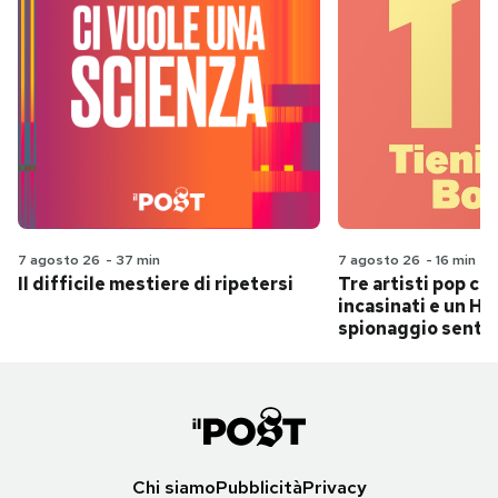
7 agosto 26
-
37 min
7 agosto 26
-
16 min
Il difficile mestiere di ripetersi
Tre artisti pop ch
incasinati e un Hit
spionaggio senti
Chi siamo
Pubblicità
Privacy