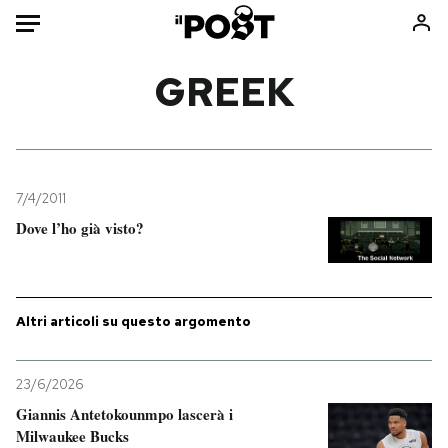
Auto
GREEK
HOME
Italia
Moda
Mondo
Libri
7/4/2011
Politica
Consumismi
Dove l’ho già visto?
Tecnologia
Storie/Idee
Internet
Ok Boomer!
Scienza
Media
Altri articoli su questo argomento
Cultura
Europa
Economia
Altrecose
23/6/2026
Sport
Mondiali calcio 2026
Giannis Antetokounmpo lascerà i
Milwaukee Bucks