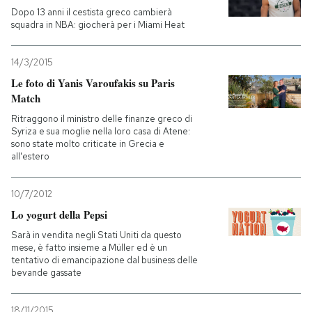
Dopo 13 anni il cestista greco cambierà
squadra in NBA: giocherà per i Miami Heat
PODCAST
14/3/2015
NEWSLETTER
Le foto di Yanis Varoufakis su Paris
Match
Ritraggono il ministro delle finanze greco di
I MIEI PREFERITI
Syriza e sua moglie nella loro casa di Atene:
sono state molto criticate in Grecia e
all'estero
SHOP
10/7/2012
CALENDARIO
Lo yogurt della Pepsi
Sarà in vendita negli Stati Uniti da questo
mese, è fatto insieme a Müller ed è un
AREA PERSONALE
tentativo di emancipazione dal business delle
bevande gassate
Entra
18/11/2015