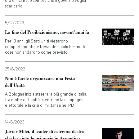
ora è incinta, e sembra che il governo voglia
scaricarlo
5/12/2023
La fine del Proibizionismo, novant’anni fa
Per 13 anni gli Stati Uniti vietarono
completamente le bevande alcoliche: molte
cose non andarono come previsto
25/8/2022
Non è facile organizzare una Festa
dell’Unità
A Bologna inizia stasera la più grande d'Italia,
tra molte difficoltà: c'entrano la campagna
elettorale e la crisi di militanza nel PD
14/8/2023
Javier Milei, il leader di estrema destra
che ha vinto le primarie in Argentina