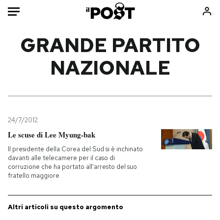
Auto
GRANDE PARTITO
NAZIONALE
HOME
Italia
Moda
Mondo
Libri
Politica
Consumismi
24/7/2012
Tecnologia
Storie/Idee
Le scuse di Lee Myung-bak
Internet
Ok Boomer!
Il presidente della Corea del Sud si è inchinato
Scienza
Media
davanti alle telecamere per il caso di
corruzione che ha portato all'arresto del suo
Cultura
Europa
fratello maggiore
Economia
Altrecose
Sport
Mondiali calcio 2026
Altri articoli su questo argomento