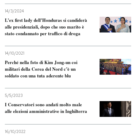
14/3/2024
PODCAST
L’ex first lady dell’Honduras si candiderà
alle presidenziali, dopo che suo marito è
NEWSLETTER
stato condannato per traffico di droga
I MIEI PREFERITI
14/10/2021
Perché nella foto di Kim Jong-un coi
militari della Corea del Nord c’è un
SHOP
soldato con una tuta aderente blu
CALENDARIO
5/5/2023
I Conservatori sono andati molto male
alle elezioni amministrative in Inghilterra
AREA PERSONALE
Entra
16/10/2022