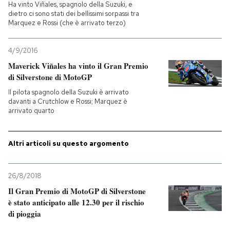
Ha vinto Viñales, spagnolo della Suzuki, e
dietro ci sono stati dei bellissimi sorpassi tra
PODCAST
Marquez e Rossi (che è arrivato terzo)
4/9/2016
NEWSLETTER
Maverick Viñales ha vinto il Gran Premio
di Silverstone di MotoGP
I MIEI PREFERITI
Il pilota spagnolo della Suzuki è arrivato
davanti a Crutchlow e Rossi; Marquez è
arrivato quarto
SHOP
Altri articoli su questo argomento
CALENDARIO
26/8/2018
AREA PERSONALE
Il Gran Premio di MotoGP di Silverstone
è stato anticipato alle 12.30 per il rischio
Entra
di pioggia