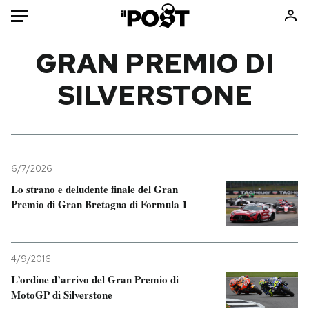
Auto
GRAN PREMIO DI
SILVERSTONE
HOME
Italia
Moda
Mondo
Libri
Politica
Consumismi
6/7/2026
Tecnologia
Storie/Idee
Lo strano e deludente finale del Gran
Internet
Ok Boomer!
Premio di Gran Bretagna di Formula 1
Scienza
Media
Cultura
Europa
Economia
Altrecose
4/9/2016
Sport
Mondiali calcio 2026
L’ordine d’arrivo del Gran Premio di
MotoGP di Silverstone