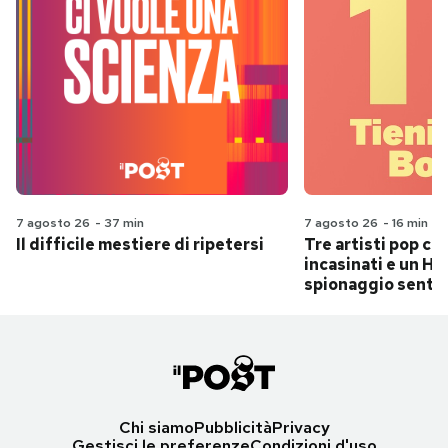
7 agosto 26
-
37 min
7 agosto 26
-
16 min
Il difficile mestiere di ripetersi
Tre artisti pop ch
incasinati e un Hit
spionaggio senti
Chi siamo
Pubblicità
Privacy
Gestisci le preferenze
Condizioni d'uso