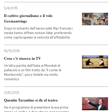
5/4/2015
Il cattivo giornalismo e il volo
Germanwings
Dopo lo schianto dell'aereo sulle Alpi francesi i
media hanno diffuso notizie false, preferendo
come capita spesso la velocità all'affidabilità
16/9/2018
Cosa c’è stasera in TV
Un'altra partita dell'Italia ai Mondiali di
pallavolo e un film tratto da "Il conte di
Montecristo", poco fedele ma molto
romantico
21/8/2025
Quentin Tarantino si dà al teatro
Ha in programma di presentare la sua prima
opera a Londra, e dice che se avrà successo