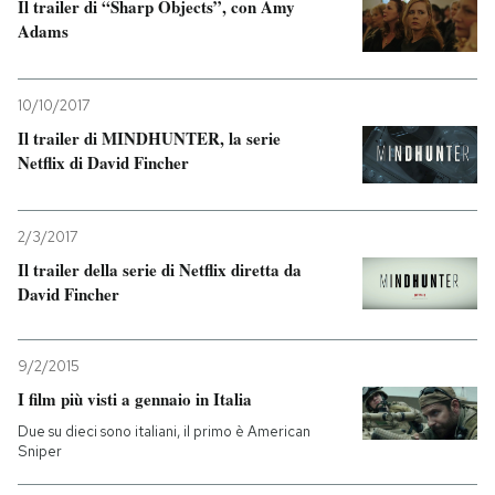
Il trailer di “Sharp Objects”, con Amy
Adams
PODCAST
10/10/2017
NEWSLETTER
Il trailer di MINDHUNTER, la serie
Netflix di David Fincher
I MIEI PREFERITI
2/3/2017
SHOP
Il trailer della serie di Netflix diretta da
David Fincher
CALENDARIO
9/2/2015
I film più visti a gennaio in Italia
AREA PERSONALE
Due su dieci sono italiani, il primo è American
Sniper
Entra