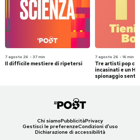
7 agosto 26
-
37 min
7 agosto 26
-
16 min
Il difficile mestiere di ripetersi
Tre artisti pop ch
incasinati e un Hit
spionaggio senti
Chi siamo
Pubblicità
Privacy
Gestisci le preferenze
Condizioni d'uso
Dichiarazione di accessibilità