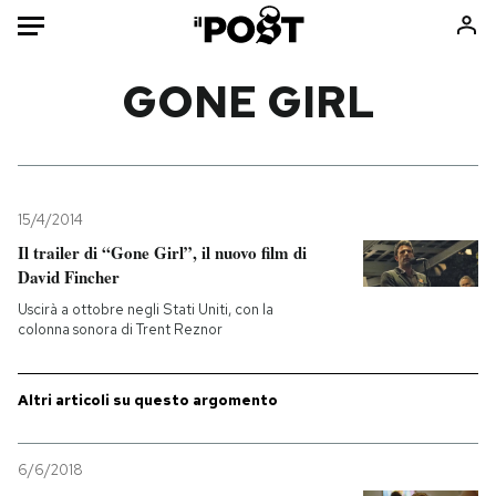
Auto
GONE GIRL
HOME
Italia
Moda
Mondo
Libri
15/4/2014
Politica
Consumismi
Il trailer di “Gone Girl”, il nuovo film di
David Fincher
Tecnologia
Storie/Idee
Uscirà a ottobre negli Stati Uniti, con la
Internet
Ok Boomer!
colonna sonora di Trent Reznor
Scienza
Media
Cultura
Europa
Altri articoli su questo argomento
Economia
Altrecose
Sport
Mondiali calcio 2026
6/6/2018