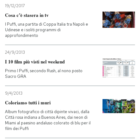
19/12/2017
PODCAST
Cosa c’è stasera in tv
I Puffi, una partita di Coppa Italia tra Napoli e
Udinese e i soliti programmi di
NEWSLETTER
approfondimento
24/9/2013
I MIEI PREFERITI
I 10 film più visti nel weekend
Primo I Puffi, secondo Rush, al nono posto
SHOP
Sacro GRA
9/4/2013
CALENDARIO
Coloriamo tutti i muri
Album fotografico di città dipinte vivaci, dalla
AREA PERSONALE
Città rosa indiana a Buenos Aires, dai neon di
Miami al paesino andaluso colorato di blu per il
Entra
film dei Puffi