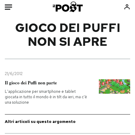
Auto
GIOCO DEI PUFFI
NON SI APRE
HOME
Italia
Moda
Mondo
Libri
Politica
Consumismi
21/6/2012
Tecnologia
Storie/Idee
Il gioco dei Puffi non parte
Internet
Ok Boomer!
L'applicazione per smartphone e tablet
Scienza
Media
giocata in tutto il mondo è in tilt da ieri, ma c'è
una soluzione
Cultura
Europa
Economia
Altrecose
Sport
Mondiali calcio 2026
Altri articoli su questo argomento