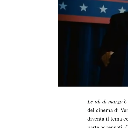
PODCAST
NEWSLETTER
I MIEI PREFERITI
SHOP
CALENDARIO
Le idi di marzo
è 
AREA PERSONALE
del cinema di Ven
diventa il tema ce
Area Personale
Newsletter
parte accennati. 