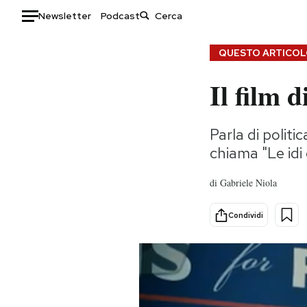
Newsletter
Podcast
Auto
QUESTO ARTICOLO
Il film 
HOME
Italia
Moda
Parla di politi
Mondo
Libri
chiama "Le idi
Politica
Consumismi
Tecnologia
Storie/Idee
di
Gabriele Niola
Internet
Ok Boomer!
Scienza
Media
Condividi
Cultura
Europa
Economia
Altrecose
Sport
Mondiali calcio 2026