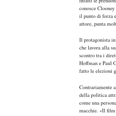
infatti le prendo
conosce Clooney d
il punto di forza
attore, punta molt
Il protagonista i
che lavora alla s
scontro tra i dire
Hoffman e Paul G
fatto le elezioni 
Contrariamente ai
della politica att
come una persona 
macchie. «Il film