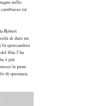
 pugno nello
a cambiasse ed
da Robert
ssità di dare un
si fa sporcandosi
 del film l’ha
he è più
stesso le pene
lo di speranza,