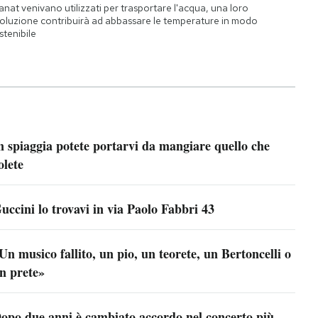
qanat venivano utilizzati per trasportare l'acqua, una loro
oluzione contribuirà ad abbassare le temperature in modo
stenibile
n spiaggia potete portarvi da mangiare quello che
olete
uccini lo trovavi in via Paolo Fabbri 43
Un musico fallito, un pio, un teorete, un Bertoncelli o
n prete»
opo due anni è cambiato accordo nel concerto più