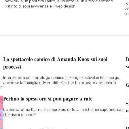
network e un post tira l'altro, e un altro, e un altro: c'entrano
I 
l'istinto di sopravvivenza e il web design
ev
so
Lo spettacolo comico di Amanda Knox sui suoi
I
processi
v
Interpreterà un monologo comico al Fringe Festival di Edimburgo,
anche se la famiglia di Meredith Kercher ha provato a impedirlo
G
te
Perfino la spesa ora si può pagare a rate
«
u
La piattaforma Klarna è sempre più diffusa, anche nei supermercati:
che rischi ci sono?
D