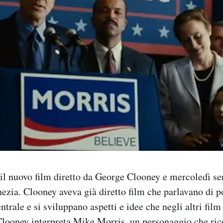
il nuovo film diretto da George Clooney e mercoledì se
ezia. Clooney aveva già diretto film che parlavano di po
ntrale e si sviluppano aspetti e idee che negli altri film 
Clooney interpreta Mike Morris, un personaggio che ri