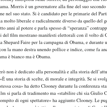
ama. Morris è un governatore alla fine del suo second
ne nel suo stato. Si è candidato per le primarie del Par
 molto liberale e radicalmente diverso da quello del 
tto anni al potere e parla spesso di “speranza” contrapp
i del film mostrano manifesti elettorali con il volto di 
 da Shepard Faire per la campagna di Obama, e durante u
con la mano destra unendo pollice e indice, come fa anc
mma è bianco ma è Obama.
rò non è dedicato alla personalità e alla storia dell’att
 «È una storia di scelte, di morale e integrità. Se si svo
 stessa cosa» ha detto Clooney durante la conferenza st
ilm si parla di tradimento ma «stabilire chi sia Giulio 
compito di ogni spettatore» ha aggiunto Clooney. Le pug