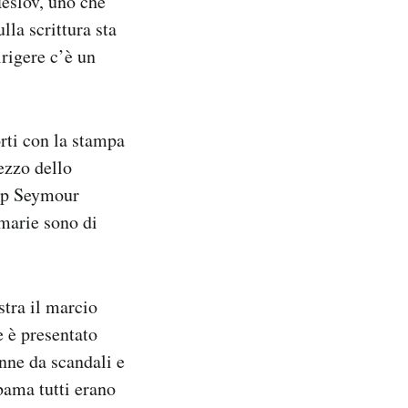
Heslov, uno che
la scrittura sta
rigere c’è un
rti con la stampa
ezzo dello
llip Seymour
marie sono di
tra il marcio
e è presentato
nne da scandali e
bama tutti erano