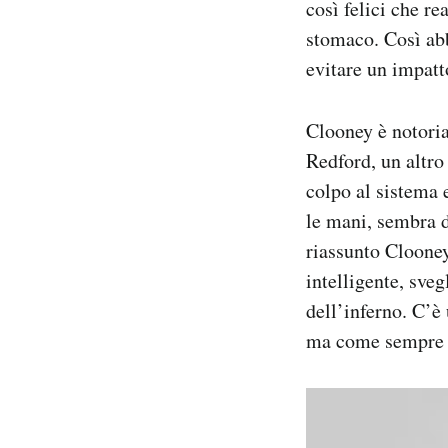
così felici che r
stomaco. Così ab
evitare un impatt
Clooney è notori
Redford, un altro 
colpo al sistema e
le mani, sembra di
riassunto Cloone
intelligente, sveg
dell’inferno. C’è
ma come sempre a