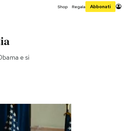
Abbonati
Shop
Regala
ia
 Obama e si