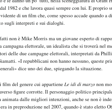
no e le danno un po’ tutti, nella sceneggiatura di Grant 
al 1982 e che lavora quasi sempre con lui. E proprio sul
 evidente di un film che, come spesso accade quando a di
o sugli interpreti e sui dialoghi.
nfatti non è Mike Morris ma un giovane esperto di rappo
ua campagna elettorale, un idealista che si troverà nel m
ttori delle due campagne elettorali, interpretati da Phi
iamatti. «I repubblicani non hanno nessuno, queste pri
generali» dice uno dei due, spiegando la situazione.
 film del genere cui appartiene
Le idi di marzo
non mos
raverso figure corrotte. Il personaggio politico principal
animata dalle migliori intenzioni, anche se non è inde
 era in preproduzione nel 2007, quando è stato eletto O