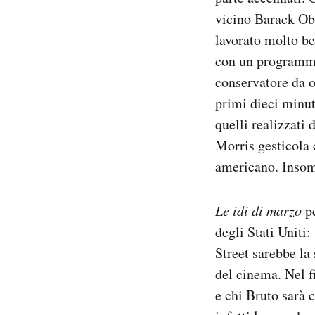
Notifiche mobile
vicino Barack Ob
Regala il Post
lavorato molto be
Hai bisogno di aiuto?
con un programma
Esci
conservatore da o
primi dieci minut
quelli realizzati
Morris gesticola 
americano. Inso
Le idi di marzo
pe
degli Stati Uniti:
Street sarebbe la
del cinema. Nel f
e chi Bruto sarà 