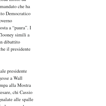
o mandato che ha
tito Democratico
governo
osta a “paura”. I
Clooney simili a
n dibattito
he il presidente
uale presidente
lgesse a Wall
ampa alla Mostra
Cesare, chi Cassio
nalate alle spalle