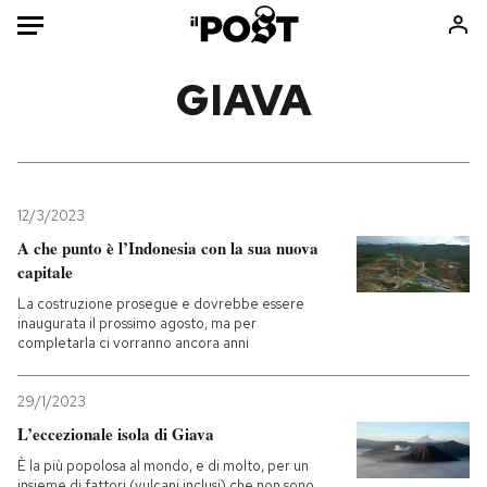
Auto
GIAVA
HOME
Italia
Moda
Mondo
Libri
12/3/2023
Politica
Consumismi
A che punto è l’Indonesia con la sua nuova
capitale
Tecnologia
Storie/Idee
La costruzione prosegue e dovrebbe essere
Internet
Ok Boomer!
inaugurata il prossimo agosto, ma per
Scienza
Media
completarla ci vorranno ancora anni
Cultura
Europa
Economia
Altrecose
29/1/2023
L’eccezionale isola di Giava
Sport
Mondiali calcio 2026
È la più popolosa al mondo, e di molto, per un
insieme di fattori (vulcani inclusi) che non sono