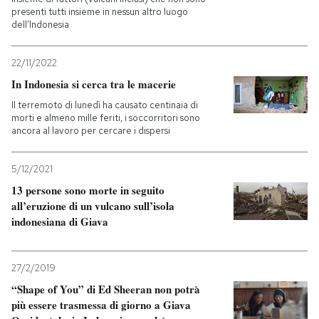
presenti tutti insieme in nessun altro luogo
dell’Indonesia
PODCAST
22/11/2022
NEWSLETTER
In Indonesia si cerca tra le macerie
Il terremoto di lunedì ha causato centinaia di
morti e almeno mille feriti, i soccorritori sono
I MIEI PREFERITI
ancora al lavoro per cercare i dispersi
5/12/2021
SHOP
13 persone sono morte in seguito
all’eruzione di un vulcano sull’isola
CALENDARIO
indonesiana di Giava
AREA PERSONALE
27/2/2019
“Shape of You” di Ed Sheeran non potrà
Entra
più essere trasmessa di giorno a Giava