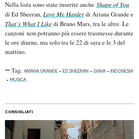
Nella lista sono state inserite anche
Shape of You
Notifiche mobile
di Ed Sheeran,
Love Me Harder
di Ariana Grande e
Regala il Post
Hai bisogno di aiuto?
That’s What I Like
di Bruno Mars, tra le altre. Le
Esci
canzoni non potranno più essere trasmesse durante
le ore diurne, ma solo tra le 22 di sera e le 3 del
mattino.
Tag:
-
-
-
ARIANA GRANDE
ED SHEERAN
GIAVA
INDONESIA
-
MUSICA
CONSIGLIATI