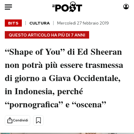
Auto
BITS
CULTURA
Mercoledì 27 febbraio 2019
QUESTO ARTICOLO HA PIÙ DI
7 ANNI
HOME
“Shape of You” di Ed Sheeran
Italia
Moda
Mondo
Libri
non potrà più essere trasmessa
Politica
Consumismi
di giorno a Giava Occidentale,
Tecnologia
Storie/Idee
Internet
Ok Boomer!
in Indonesia, perché
Scienza
Media
“pornografica” e “oscena”
Cultura
Europa
Economia
Altrecose
Sport
Mondiali calcio 2026
Condividi