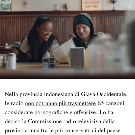
PODCAST
NEWSLETTER
I MIEI PREFERITI
SHOP
CALENDARIO
Nella provincia indonesiana di Giava Occidentale,
le radio
non potranno più trasmettere
85 canzoni
considerate pornografiche e offensive. Lo ha
AREA PERSONALE
deciso la Commissione radio televisiva della
Area Personale
provincia, una tra le più conservatrici del paese.
Newsletter