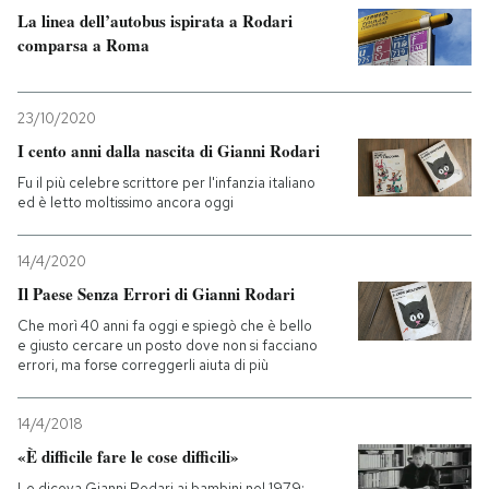
La linea dell’autobus ispirata a Rodari
comparsa a Roma
PODCAST
NEWSLETTER
23/10/2020
I cento anni dalla nascita di Gianni Rodari
Fu il più celebre scrittore per l'infanzia italiano
I MIEI PREFERITI
ed è letto moltissimo ancora oggi
SHOP
14/4/2020
Il Paese Senza Errori di Gianni Rodari
Che morì 40 anni fa oggi e spiegò che è bello
CALENDARIO
e giusto cercare un posto dove non si facciano
errori, ma forse correggerli aiuta di più
AREA PERSONALE
14/4/2018
Entra
«È difficile fare le cose difficili»
Lo diceva Gianni Rodari ai bambini nel 1979: