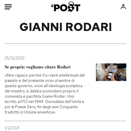
Auto
GIANNI RODARI
HOME
Italia
Moda
Mondo
Libri
25/12/2022
Politica
Consumismi
Se proprio vogliamo citare Rodari
Tecnologia
Storie/Idee
«Non capisco perché fra i tanti intellettuali del
passato e del presente vicini al sentire di
Internet
Ok Boomer!
questo governo, vicini all’ideologia scolastica
Scienza
Media
del ministro, si debba scomodare proprio il
comunista e pacifista Gianni Rodari. Uno
Cultura
Europa
iscritto al PCI nel 1944. Giornalista dell’Unità e
poi di Paese Sera, fin dagli anni Cinquanta
Economia
Altrecose
tradotto in Unione sovietica»
Sport
Mondiali calcio 2026
1/2/2021