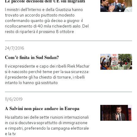
Le piccole decisioni dell’UE sui migranti
I ministri dell’Interno e della Giustizia hanno
PODCAST
trovato un accordo piuttosto modesto
confermando quanto già deciso a giugno: il
ricollocamento di 40 mila richiedenti asilo. Del
resto di riparlerà il prossimo 8 ottobre
NEWSLETTER
24/7/2016
I MIEI PREFERITI
Com’è finita in Sud Sudan?
Il vicepresidente e capo dei ribelli Riek Machar
si è nascosto perché teme per la sua sicurezza:
SHOP
il presidente gli ha chiesto di tornare, i ribelli
intanto lo hanno già sostituito
CALENDARIO
11/6/2019
A Salvini non piace andare in Europa
AREA PERSONALE
Ha saltato sei delle sette riunioni internazionali
in cui si discuteva soprattutto di immigrazione
Entra
e rimpatri, preferendo la campagna elettorale
e la tv