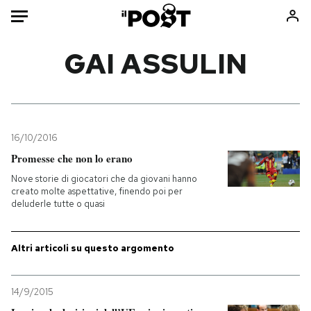
Auto
GAI ASSULIN
HOME
Italia
Moda
Mondo
Libri
16/10/2016
Politica
Consumismi
Promesse che non lo erano
Tecnologia
Storie/Idee
Nove storie di giocatori che da giovani hanno
creato molte aspettative, finendo poi per
Internet
Ok Boomer!
deluderle tutte o quasi
Scienza
Media
Cultura
Europa
Altri articoli su questo argomento
Economia
Altrecose
Sport
Mondiali calcio 2026
14/9/2015