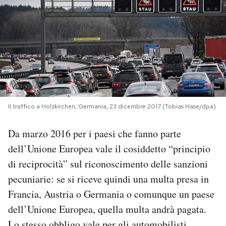
PODCAST
NEWSLETTER
I MIEI PREFERITI
Il traffico a Holzkirchen, Germania, 23 dicembre 2017 (Tobias Hase/dpa)
SHOP
Da marzo 2016 per i paesi che fanno parte
dell’Unione Europea vale il cosiddetto “principio
CALENDARIO
di reciprocità” sul riconoscimento delle sanzioni
pecuniarie: se si riceve quindi una multa presa in
AREA PERSONALE
Francia, Austria o Germania o comunque un paese
dell’Unione Europea, quella multa andrà pagata.
Area Personale
Newsletter
Lo stesso obbligo vale per gli automobilisti