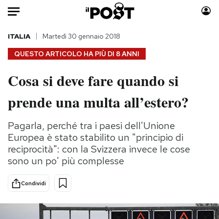
Auto
ITALIA
Martedì 30 gennaio 2018
QUESTO ARTICOLO HA PIÙ DI
8 ANNI
HOME
Cosa si deve fare quando si
Italia
Moda
prende una multa all’estero?
Mondo
Libri
Politica
Consumismi
Pagarla, perché tra i paesi dell'Unione
Tecnologia
Storie/Idee
Europea è stato stabilito un "principio di
Internet
Ok Boomer!
reciprocità": con la Svizzera invece le cose
Scienza
Media
sono un po' più complesse
Cultura
Europa
Economia
Altrecose
Condividi
Sport
Mondiali calcio 2026