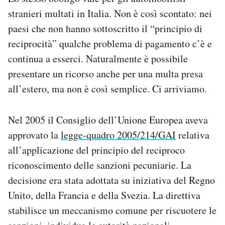
Notifiche mobile
stranieri multati in Italia. Non è così scontato: nei
Regala il Post
paesi che non hanno sottoscritto il “principio di
Hai bisogno di aiuto?
reciprocità” qualche problema di pagamento c’è e
Esci
continua a esserci. Naturalmente è possibile
presentare un ricorso anche per una multa presa
all’estero, ma non è così semplice. Ci arriviamo.
Nel 2005 il Consiglio dell’Unione Europea aveva
approvato la
legge-quadro
2005/214/GAI
relativa
all’applicazione del principio del reciproco
riconoscimento delle sanzioni pecuniarie. La
decisione era stata adottata su iniziativa del Regno
Unito, della Francia e della Svezia. La direttiva
stabilisce un meccanismo comune per riscuotere le