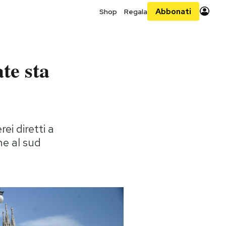
Abbonati
Shop
Regala
te sta
ei diretti a
e al sud