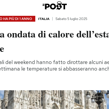
 HA PIÙ DI
1 ANNO
ITALIA
Sabato 5 luglio 2025
 ondata di calore dell’esta
re
li del weekend hanno fatto dirottare alcuni aer
ettimana le temperature si abbasseranno anch