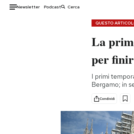
Newsletter
Podcast
Auto
QUESTO ARTICOLO
La prima
HOME
Italia
Moda
per fini
Mondo
Libri
Politica
Consumismi
I primi tempora
Tecnologia
Storie/Idee
Bergamo; in s
Internet
Ok Boomer!
Scienza
Media
Condividi
Cultura
Europa
Economia
Altrecose
Sport
Mondiali calcio 2026