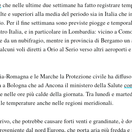
e
che nelle ultime due settimane ha fatto registrare tem
te e superiori alla media del periodo sia in Italia che in
do. Per il fine settimana sono previste piogge e temporal
ntro Italia, e in particolare in Lombardia: vicino a Com
te da un nubifragio, mentre in provincia di Bergamo un
 alcuni voli diretti a Orio al Serio verso altri aeroporti 
a-Romagna e le Marche la Protezione civile ha diffuso 
a a Bologna che ad Ancona il ministero della Salute
con
e nelle ore più calde della giornata. Tra lunedì e marted
le temperature anche nelle regioni meridionali.
rivo, che potrebbe causare forti venti e grandinate, è do
roveniente dal nord Europa, che porta aria più fredda e 