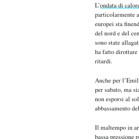
L’
ondata di calor
Notifiche mobile
Regala il Post
particolarmente al
Hai bisogno di aiuto?
europei sta finen
Esci
del nord e del ce
sono state allaga
ha fatto dirottare
ritardi.
Anche per l’Emili
per sabato, ma si
non esporsi al sol
abbassamento del
Il maltempo in ar
bassa pressione p