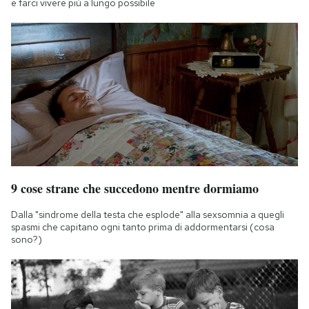
e farci vivere più a lungo possibile
9 cose strane che succedono mentre dormiamo
Dalla "sindrome della testa che esplode" alla sexsomnia a quegli
spasmi che capitano ogni tanto prima di addormentarsi (cosa
sono?)