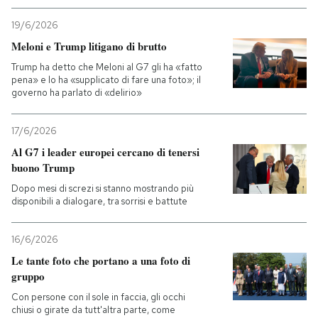
19/6/2026
PODCAST
Meloni e Trump litigano di brutto
Trump ha detto che Meloni al G7 gli ha «fatto
NEWSLETTER
pena» e lo ha «supplicato di fare una foto»; il
governo ha parlato di «delirio»
I MIEI PREFERITI
17/6/2026
Al G7 i leader europei cercano di tenersi
buono Trump
SHOP
Dopo mesi di screzi si stanno mostrando più
disponibili a dialogare, tra sorrisi e battute
CALENDARIO
16/6/2026
Le tante foto che portano a una foto di
AREA PERSONALE
gruppo
Entra
Con persone con il sole in faccia, gli occhi
chiusi o girate da tutt'altra parte, come