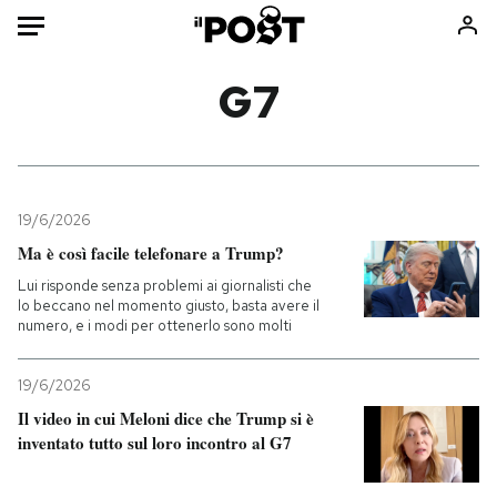
Auto
G7
HOME
Italia
Moda
Mondo
Libri
19/6/2026
Politica
Consumismi
Ma è così facile telefonare a Trump?
Tecnologia
Storie/Idee
Lui risponde senza problemi ai giornalisti che
lo beccano nel momento giusto, basta avere il
Internet
Ok Boomer!
numero, e i modi per ottenerlo sono molti
Scienza
Media
Cultura
Europa
19/6/2026
Economia
Altrecose
Il video in cui Meloni dice che Trump si è
inventato tutto sul loro incontro al G7
Sport
Mondiali calcio 2026