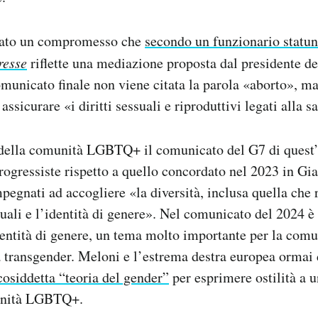
rovato un compromesso che
secondo un funzionario statun
resse
riflette una mediazione proposta dal presidente deg
municato finale non viene citata la parola «aborto», ma
ssicurare «i diritti sessuali e riproduttivi legati alla sa
i della comunità LGBTQ+ il comunicato del G7 di quest
ogressiste rispetto a quello concordato nel 2023 in Gia
mpegnati ad accogliere «la diversità, inclusa quella che 
uali e l’identità di genere». Nel comunicato del 2024 è
identità di genere, un tema molto importante per la co
a transgender. Meloni e l’estrema destra europea ormai 
 cosiddetta “teoria del gender”
per esprimere ostilità a 
munità LGBTQ+.