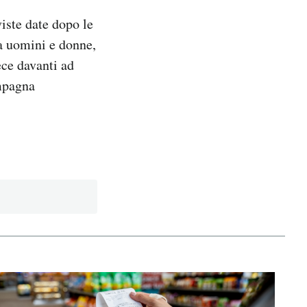
iste date dopo le
ra uomini e donne,
ece davanti ad
ampagna