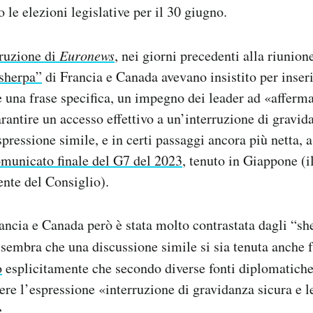
o le elezioni legislative per il 30 giugno.
truzione di
Euronews
, nei giorni precedenti alla riunione
sherpa”
di Francia e Canada avevano insistito per inseri
 una frase specifica, un impegno dei leader ad «afferm
arantire un accesso effettivo a un’interruzione di gravid
pressione simile, e in certi passaggi ancora più netta, a
omunicato finale del G7 del 2023
, tenuto in Giappone (
nte del Consiglio).
ancia e Canada però è stata molto contrastata dagli “she
e sembra che una discussione simile si sia tenuta anche fr
o
esplicitamente che secondo diverse fonti diplomatiche
ere l’espressione «interruzione di gravidanza sicura e l
.