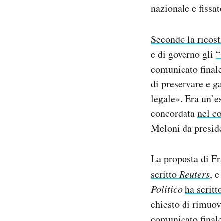
nazionale e fissat
Secondo la ricos
e di governo gli
“
comunicato finale
di preservare e g
legale». Era un’es
concordata
nel c
Meloni da preside
La proposta di Fr
scritto
Reuters
, 
Politico
ha scritt
chiesto di rimuov
comunicato finale