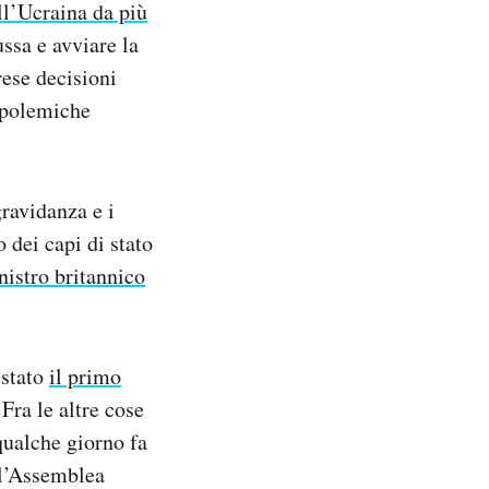
ll’Ucraina da più
ussa e avviare la
rese decisioni
e polemiche
ravidanza e i
 dei capi di stato
istro britannico
 stato
il primo
 Fra le altre cose
ualche giorno fa
o l’Assemblea