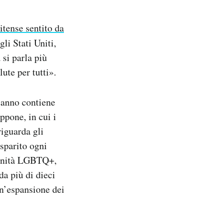
itense sentito da
li Stati Uniti,
 si parla più
lute per tutti».
’anno contiene
ppone, in cui i
riguarda gli
 sparito ogni
munità LGBTQ+,
da più di dieci
un’espansione dei