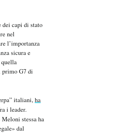
 dei capi di stato
re nel
are l’importanza
anza sicura e
 quella
il primo G7 di
rpa” italiani,
ha
a i leader.
 Meloni stessa ha
egale» dal