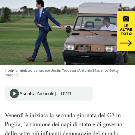
PODCAST
LE
ALTRE
NEWSLETTER
FOTO
I MIEI PREFERITI
Il primo ministro canadese Justin Trudeau (Antonio Masiello/Getty
SHOP
Images)
CALENDARIO
Ascolta l'articolo
02:11
AREA PERSONALE
Venerdì è iniziata la seconda giornata del G7 in
Puglia, la riunione dei capi di stato e di governo
Area Personale
delle sette più influenti democrazie del mondo.
Newsletter