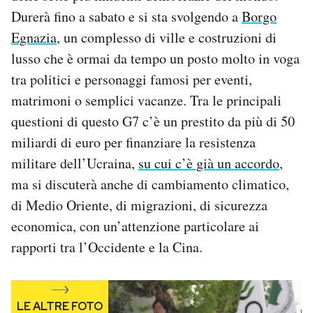
Notifiche mobile
Durerà fino a sabato e si sta svolgendo a
Borgo
Regala il Post
Egnazia
, un complesso di ville e costruzioni di
Hai bisogno di aiuto?
lusso che è ormai da tempo un posto molto in voga
Esci
tra politici e personaggi famosi per eventi,
matrimoni o semplici vacanze. Tra le principali
questioni di questo G7 c’è un prestito da più di 50
miliardi di euro per finanziare la resistenza
militare dell’Ucraina,
su cui c’è già un accordo
,
ma si discuterà anche di cambiamento climatico,
di Medio Oriente, di migrazioni, di sicurezza
economica, con un’attenzione particolare ai
rapporti tra l’Occidente e la Cina.