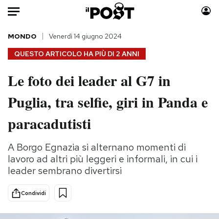
Auto
MONDO
Venerdì 14 giugno 2024
QUESTO ARTICOLO HA PIÙ DI
2 ANNI
HOME
Le foto dei leader al G7 in
Italia
Moda
Puglia, tra selfie, giri in Panda e
Mondo
Libri
Politica
Consumismi
paracadutisti
Tecnologia
Storie/Idee
Internet
Ok Boomer!
A Borgo Egnazia si alternano momenti di
Scienza
Media
lavoro ad altri più leggeri e informali, in cui i
Cultura
Europa
leader sembrano divertirsi
Economia
Altrecose
Condividi
Sport
Mondiali calcio 2026