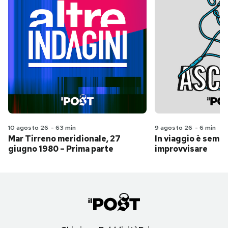
10 agosto 26
-
63 min
9 agosto 26
-
6 min
Mar Tirreno meridionale, 27
In viaggio è sempr
giugno 1980 – Prima parte
improvvisare