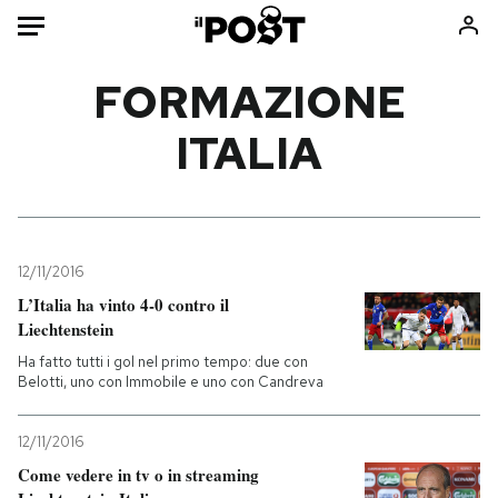
Auto
FORMAZIONE
ITALIA
HOME
Italia
Moda
Mondo
Libri
Politica
Consumismi
12/11/2016
Tecnologia
Storie/Idee
L’Italia ha vinto 4-0 contro il
Internet
Ok Boomer!
Liechtenstein
Scienza
Media
Ha fatto tutti i gol nel primo tempo: due con
Cultura
Europa
Belotti, uno con Immobile e uno con Candreva
Economia
Altrecose
12/11/2016
Sport
Mondiali calcio 2026
Come vedere in tv o in streaming