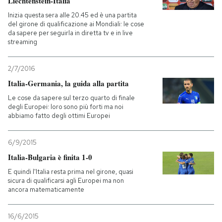
Liechtenstein-Italia
Inizia questa sera alle 20.45 ed è una partita
PODCAST
del girone di qualificazione ai Mondiali: le cose
da sapere per seguirla in diretta tv e in live
streaming
NEWSLETTER
2/7/2016
Italia-Germania, la guida alla partita
I MIEI PREFERITI
Le cose da sapere sul terzo quarto di finale
degli Europei: loro sono più forti ma noi
abbiamo fatto degli ottimi Europei
SHOP
6/9/2015
CALENDARIO
Italia-Bulgaria è finita 1-0
E quindi l'Italia resta prima nel girone, quasi
sicura di qualificarsi agli Europei ma non
AREA PERSONALE
ancora matematicamente
Entra
16/6/2015