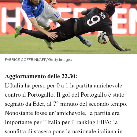
PODCAST
NEWSLETTER
I MIEI PREFERITI
FABRICE COFFRINI/AFP/Getty Images
SHOP
Aggiornamento delle 22.30:
L’Italia ha perso per 0 a 1 la partita amichevole
CALENDARIO
contro il Portogallo. Il gol del Portogallo è stato
segnato da Eder, al 7° minuto del secondo tempo.
Nonostante fosse un’amichevole, la partita era
AREA PERSONALE
importante per l’Italia per il ranking FIFA: la
Area Personale
sconfitta di stasera pone la nazionale italiana in
Newsletter