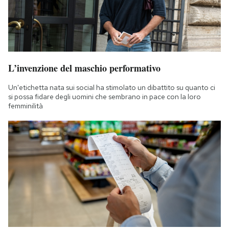
L’invenzione del maschio performativo
Un'etichetta nata sui social ha stimolato un dibattito su quanto ci
si possa fidare degli uomini che sembrano in pace con la loro
femminilità