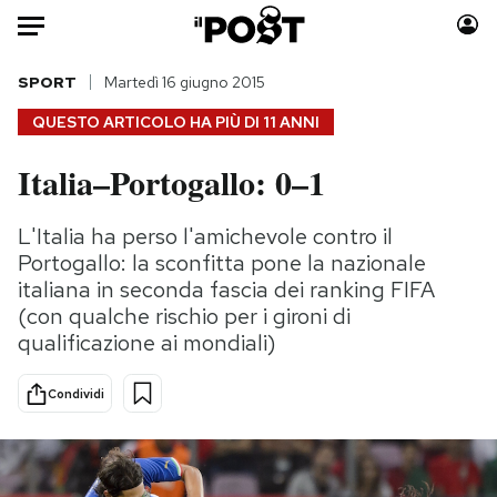
Auto
SPORT
Martedì 16 giugno 2015
QUESTO ARTICOLO HA PIÙ DI
11 ANNI
HOME
Italia–Portogallo: 0–1
Italia
Moda
Mondo
Libri
L'Italia ha perso l'amichevole contro il
Politica
Consumismi
Portogallo: la sconfitta pone la nazionale
Tecnologia
Storie/Idee
italiana in seconda fascia dei ranking FIFA
(con qualche rischio per i gironi di
Internet
Ok Boomer!
qualificazione ai mondiali)
Scienza
Media
Cultura
Europa
Condividi
Economia
Altrecose
Sport
Mondiali calcio 2026