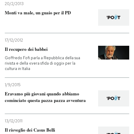
20/2/2013
Monti va male, un guaio per il PD
PODCAST
NEWSLETTER
17/12/2012
Il recupero dei babbei
I MIEI PREFERITI
Goffredo Fofi parla a Repubblica della sua
rivista e della «vera sfida di oggi» per la
cultura in Italia
SHOP
1/9/2015
CALENDARIO
Eravamo più giovani quando abbiamo
cominciato questa pazza pazza avventura
AREA PERSONALE
13/12/2011
Entra
Il risveglio dei Casus Belli