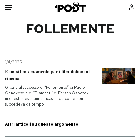
Auto
FOLLEMENTE
HOME
Italia
Moda
Mondo
Libri
1/4/2025
Politica
Consumismi
È un ottimo momento per i film italiani al
cinema
Tecnologia
Storie/Idee
Grazie al successo di “Follemente” di Paolo
Internet
Ok Boomer!
Genovese e di “Diamanti” di Ferzan Özpetek
Scienza
Media
in questi mesi stanno incassando come non
succedeva da tempo
Cultura
Europa
Economia
Altrecose
Altri articoli su questo argomento
Sport
Mondiali calcio 2026