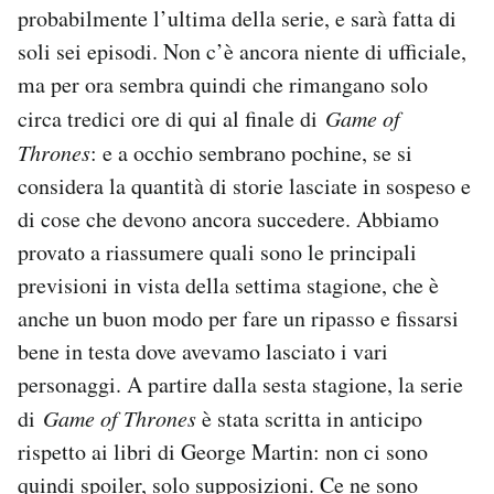
probabilmente l’ultima della serie, e sarà fatta di
Notifiche mobile
Regala il Post
soli sei episodi. Non c’è ancora niente di ufficiale,
Hai bisogno di aiuto?
ma per ora sembra quindi che rimangano solo
Esci
circa tredici ore di qui al finale di
Game of
Thrones
: e a occhio sembrano pochine, se si
considera la quantità di storie lasciate in sospeso e
di cose che devono ancora succedere. Abbiamo
provato a riassumere quali sono le principali
previsioni in vista della settima stagione, che è
anche un buon modo per fare un ripasso e fissarsi
bene in testa dove avevamo lasciato i vari
personaggi. A partire dalla sesta stagione, la serie
di
Game of Thrones
è stata scritta in anticipo
rispetto ai libri di George Martin: non ci sono
quindi spoiler, solo supposizioni. Ce ne sono