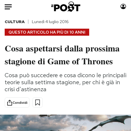
Auto
CULTURA
Lunedì 4 luglio 2016
QUESTO ARTICOLO HA PIÙ DI
10 ANNI
HOME
Cosa aspettarsi dalla prossima
Italia
Moda
stagione di Game of Thrones
Mondo
Libri
Politica
Consumismi
Cosa può succedere e cosa dicono le principali
Tecnologia
Storie/Idee
teorie sulla settima stagione, per chi è già in
Internet
Ok Boomer!
crisi d'astinenza
Scienza
Media
Cultura
Europa
Condividi
Economia
Altrecose
Sport
Mondiali calcio 2026