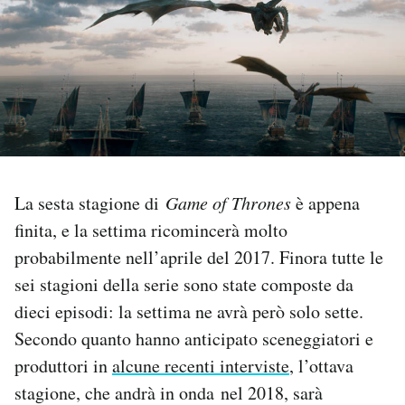
PODCAST
NEWSLETTER
I MIEI PREFERITI
La sesta stagione di
Game of Thrones
è appena
SHOP
finita, e la settima ricomincerà molto
probabilmente nell’aprile del 2017. Finora tutte le
CALENDARIO
sei stagioni della serie sono state composte da
dieci episodi: la settima ne avrà però solo sette.
AREA PERSONALE
Secondo quanto hanno anticipato sceneggiatori e
produttori in
alcune recenti interviste
, l’ottava
Area Personale
stagione, che andrà in onda nel 2018, sarà
Newsletter