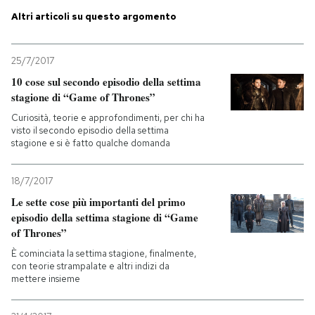
Altri articoli su questo argomento
PODCAST
25/7/2017
NEWSLETTER
10 cose sul secondo episodio della settima
stagione di “Game of Thrones”
Curiosità, teorie e approfondimenti, per chi ha
I MIEI PREFERITI
visto il secondo episodio della settima
stagione e si è fatto qualche domanda
SHOP
18/7/2017
Le sette cose più importanti del primo
CALENDARIO
episodio della settima stagione di “Game
of Thrones”
È cominciata la settima stagione, finalmente,
AREA PERSONALE
con teorie strampalate e altri indizi da
mettere insieme
Entra