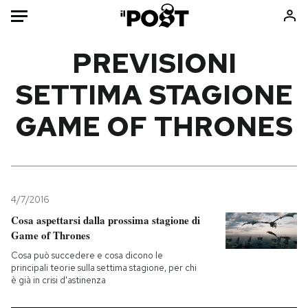
Auto
PREVISIONI
SETTIMA STAGIONE
HOME
GAME OF THRONES
Italia
Moda
Mondo
Libri
Politica
Consumismi
Tecnologia
Storie/Idee
Internet
Ok Boomer!
4/7/2016
Scienza
Media
Cosa aspettarsi dalla prossima stagione di
Game of Thrones
Cultura
Europa
Economia
Altrecose
Cosa può succedere e cosa dicono le
principali teorie sulla settima stagione, per chi
Sport
Mondiali calcio 2026
è già in crisi d'astinenza