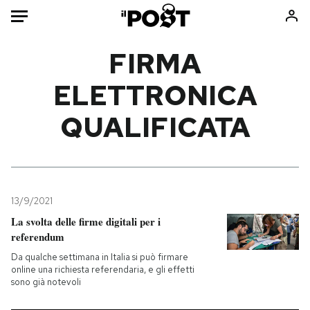
Auto
FIRMA
ELETTRONICA
HOME
QUALIFICATA
Italia
Moda
Mondo
Libri
Politica
Consumismi
Tecnologia
Storie/Idee
Internet
Ok Boomer!
13/9/2021
Scienza
Media
La svolta delle firme digitali per i
referendum
Cultura
Europa
Economia
Altrecose
Da qualche settimana in Italia si può firmare
online una richiesta referendaria, e gli effetti
Sport
Mondiali calcio 2026
sono già notevoli