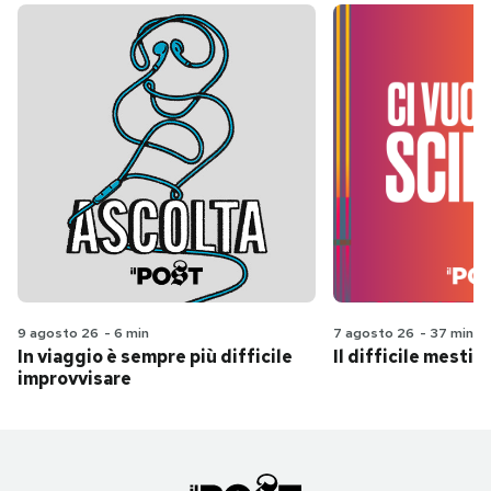
9 agosto 26
-
6 min
7 agosto 26
-
37 min
In viaggio è sempre più difficile
Il difficile mestie
improvvisare