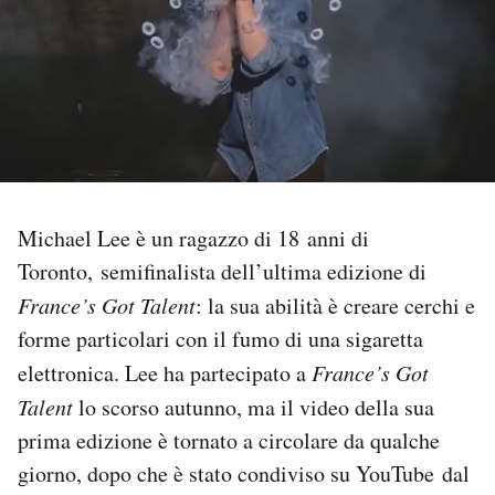
PODCAST
NEWSLETTER
I MIEI PREFERITI
Michael Lee è un ragazzo di 18 anni di
SHOP
Toronto, semifinalista dell’ultima edizione di
France’s Got Talent
: la sua abilità è creare cerchi e
forme particolari con il fumo di una sigaretta
CALENDARIO
elettronica. Lee ha partecipato a
France’s Got
Talent
lo scorso autunno, ma il video della sua
AREA PERSONALE
prima edizione è tornato a circolare da qualche
Area Personale
giorno, dopo che è stato condiviso su YouTube dal
Newsletter