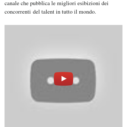
canale che pubblica le migliori esibizioni dei
Notifiche mobile
concorrenti del talent in tutto il mondo.
Regala il Post
Hai bisogno di aiuto?
Esci