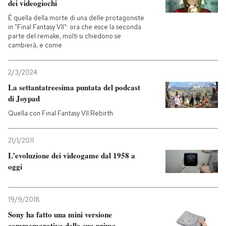
dei videogiochi
È quella della morte di una delle protagoniste
PODCAST
in "Final Fantasy VII": ora che esce la seconda
parte del remake, molti si chiedono se
cambierà, e come
NEWSLETTER
2/3/2024
La settantatreesima puntata del podcast
I MIEI PREFERITI
di Joypad
Quella con Final Fantasy VII Rebirth
SHOP
21/1/2011
CALENDARIO
L’evoluzione dei videogame dal 1958 a
oggi
AREA PERSONALE
19/9/2018
Entra
Sony ha fatto una mini versione
commemorativa della sua prima