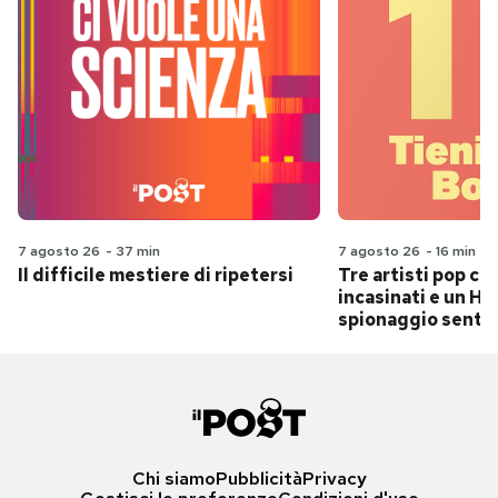
7 agosto 26
-
37 min
7 agosto 26
-
16 min
Il difficile mestiere di ripetersi
Tre artisti pop ch
incasinati e un Hit
spionaggio senti
Chi siamo
Pubblicità
Privacy