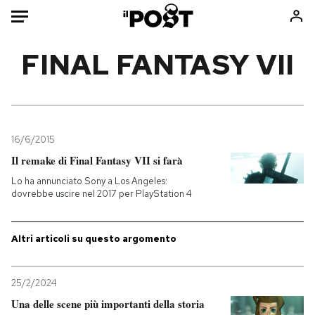
Auto
FINAL FANTASY VII
HOME
Italia
Moda
Mondo
Libri
16/6/2015
Politica
Consumismi
Il remake di Final Fantasy VII si farà
Tecnologia
Storie/Idee
Lo ha annunciato Sony a Los Angeles:
dovrebbe uscire nel 2017 per PlayStation 4
Internet
Ok Boomer!
Scienza
Media
Altri articoli su questo argomento
Cultura
Europa
Economia
Altrecose
Sport
Mondiali calcio 2026
25/2/2024
Una delle scene più importanti della storia