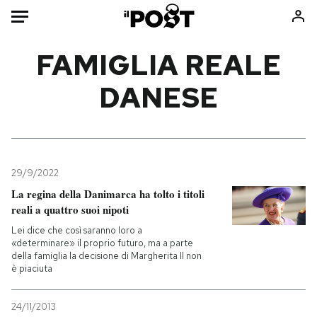
Auto
FAMIGLIA REALE
DANESE
HOME
Italia
Moda
Mondo
Libri
Politica
Consumismi
29/9/2022
Tecnologia
Storie/Idee
La regina della Danimarca ha tolto i titoli
Internet
Ok Boomer!
reali a quattro suoi nipoti
Scienza
Media
Lei dice che così saranno loro a
Cultura
Europa
«determinare» il proprio futuro, ma a parte
della famiglia la decisione di Margherita II non
Economia
Altrecose
è piaciuta
Sport
Mondiali calcio 2026
24/11/2013