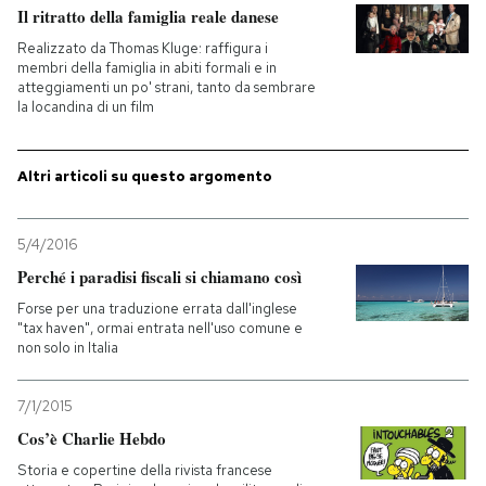
Il ritratto della famiglia reale danese
PODCAST
Realizzato da Thomas Kluge: raffigura i
membri della famiglia in abiti formali e in
atteggiamenti un po' strani, tanto da sembrare
la locandina di un film
NEWSLETTER
Altri articoli su questo argomento
I MIEI PREFERITI
5/4/2016
SHOP
Perché i paradisi fiscali si chiamano così
Forse per una traduzione errata dall'inglese
"tax haven", ormai entrata nell'uso comune e
CALENDARIO
non solo in Italia
AREA PERSONALE
7/1/2015
Cos’è Charlie Hebdo
Entra
Storia e copertine della rivista francese