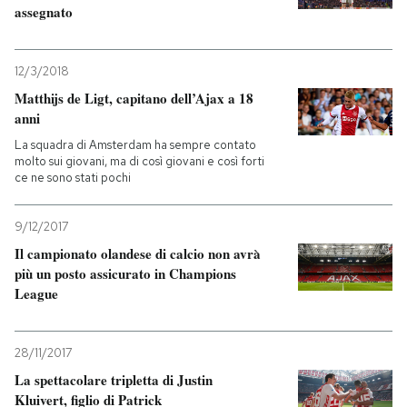
assegnato
PODCAST
12/3/2018
Matthijs de Ligt, capitano dell’Ajax a 18
NEWSLETTER
anni
La squadra di Amsterdam ha sempre contato
I MIEI PREFERITI
molto sui giovani, ma di così giovani e così forti
ce ne sono stati pochi
SHOP
9/12/2017
Il campionato olandese di calcio non avrà
più un posto assicurato in Champions
CALENDARIO
League
AREA PERSONALE
28/11/2017
Entra
La spettacolare tripletta di Justin
Kluivert, figlio di Patrick