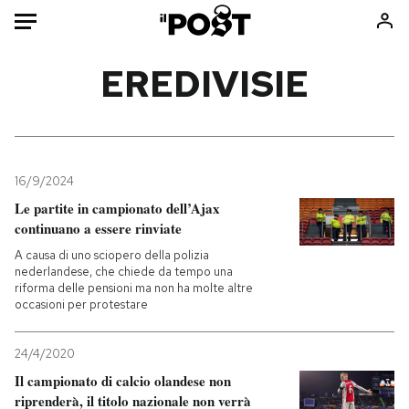
Auto
EREDIVISIE
HOME
Italia
Moda
Mondo
Libri
16/9/2024
Politica
Consumismi
Le partite in campionato dell’Ajax
continuano a essere rinviate
Tecnologia
Storie/Idee
A causa di uno sciopero della polizia
Internet
Ok Boomer!
nederlandese, che chiede da tempo una
Scienza
Media
riforma delle pensioni ma non ha molte altre
occasioni per protestare
Cultura
Europa
Economia
Altrecose
24/4/2020
Sport
Mondiali calcio 2026
Il campionato di calcio olandese non
riprenderà, il titolo nazionale non verrà